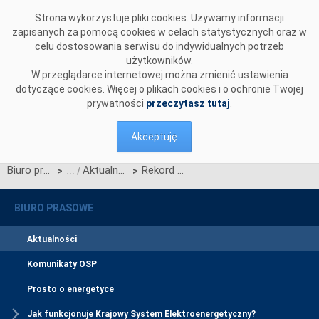
Przejdź do komentarzy
Strona wykorzystuje pliki cookies. Używamy informacji
zapisanych za pomocą cookies w celach statystycznych oraz w
celu dostosowania serwisu do indywidualnych potrzeb
użytkowników.
W przeglądarce internetowej można zmienić ustawienia
dotyczące cookies. Więcej o plikach cookies i o ochronie Twojej
prywatności
przeczytasz tutaj
.
Akceptuję
Biuro prasowe
Aktualności
Rekord zapotrzebowania na moc w Krajowym Systemie Elektroenergetycznym
>
>
BIURO PRASOWE
Aktualności
Komunikaty OSP
Prosto o energetyce
Jak funkcjonuje Krajowy System Elektroenergetyczny?