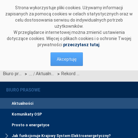
Przejdź do komentarzy
Strona wykorzystuje pliki cookies. Używamy informacji
zapisanych za pomocą cookies w celach statystycznych oraz w
celu dostosowania serwisu do indywidualnych potrzeb
użytkowników.
W przeglądarce internetowej można zmienić ustawienia
dotyczące cookies. Więcej o plikach cookies i o ochronie Twojej
prywatności
przeczytasz tutaj
.
Akceptuję
Biuro prasowe
Aktualności
Rekord zapotrzebowania na moc w KSE w okresie letnim
>
>
BIURO PRASOWE
Aktualności
Komunikaty OSP
Prosto o energetyce
Jak funkcjonuje Krajowy System Elektroenergetyczny?