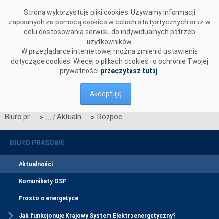
Przejdź do komentarzy
Strona wykorzystuje pliki cookies. Używamy informacji
zapisanych za pomocą cookies w celach statystycznych oraz w
celu dostosowania serwisu do indywidualnych potrzeb
użytkowników.
W przeglądarce internetowej można zmienić ustawienia
dotyczące cookies. Więcej o plikach cookies i o ochronie Twojej
prywatności
przeczytasz tutaj
.
Akceptuję
Biuro prasowe
Aktualności
Rozpoczęcie wysyłania przez OSP dokumentów RDRUS, RHRUS, RHKRUS z wykorzystaniem systemu WIRE
>
>
BIURO PRASOWE
Aktualności
Komunikaty OSP
Prosto o energetyce
Jak funkcjonuje Krajowy System Elektroenergetyczny?