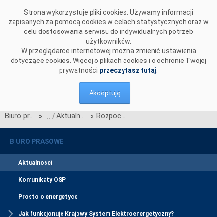
Przejdź do komentarzy
Strona wykorzystuje pliki cookies. Używamy informacji
zapisanych za pomocą cookies w celach statystycznych oraz w
celu dostosowania serwisu do indywidualnych potrzeb
użytkowników.
W przeglądarce internetowej można zmienić ustawienia
dotyczące cookies. Więcej o plikach cookies i o ochronie Twojej
prywatności
przeczytasz tutaj
.
Akceptuję
Biuro prasowe
Aktualności
Rozpoczęto projekt dotyczący dynamicznego studium, które określi techniczne warunki synchronizacji krajów Bałtyckich z systemem Europy Kontynentalnej
>
>
BIURO PRASOWE
Aktualności
Komunikaty OSP
Prosto o energetyce
Jak funkcjonuje Krajowy System Elektroenergetyczny?