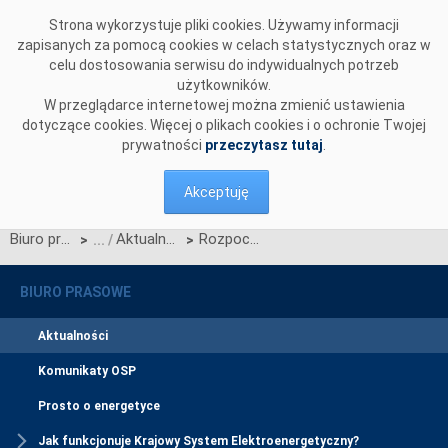
Przejdź do komentarzy
Strona wykorzystuje pliki cookies. Używamy informacji
zapisanych za pomocą cookies w celach statystycznych oraz w
celu dostosowania serwisu do indywidualnych potrzeb
użytkowników.
W przeglądarce internetowej można zmienić ustawienia
dotyczące cookies. Więcej o plikach cookies i o ochronie Twojej
prywatności
przeczytasz tutaj
.
Akceptuję
Biuro prasowe
Aktualności
Rozpoczynamy konsultacje projektu Karty aktualizacji nr CC/06/2026 do IRiESP-OIRE
>
>
BIURO PRASOWE
Aktualności
Komunikaty OSP
Prosto o energetyce
Jak funkcjonuje Krajowy System Elektroenergetyczny?