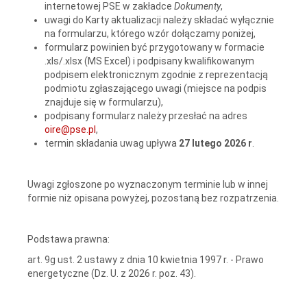
internetowej PSE
w zakładce
Dokumenty
,
uwagi do Karty aktualizacji należy składać wyłącznie
na formularzu, którego wzór dołączamy poniżej,
formularz powinien być przygotowany w formacie
.xls/.xlsx (MS Excel) i podpisany kwalifikowanym
podpisem elektronicznym zgodnie z reprezentacją
podmiotu zgłaszającego uwagi (miejsce na podpis
znajduje się w formularzu),
podpisany formularz należy przesłać na adres
oire@pse.pl
,
termin składania uwag upływa
27 lutego 2026 r
.
Uwagi zgłoszone po wyznaczonym terminie lub w innej
formie niż opisana powyżej, pozostaną bez rozpatrzenia.
Podstawa prawna:
art. 9g ust. 2 ustawy z dnia 10 kwietnia 1997 r. - Prawo
energetyczne (Dz. U. z 2026 r. poz. 43).