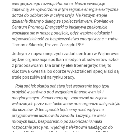
energetycznego rozwoju Pomorza. Nasze inwestycje
zapewnią, że wytworzona w tym regionie energia elektryczna
dotrze do odbiorców w całym kraju. Na każdym etapie
działania dbamy o dialog ze społeczeństwem. Powiatowe
Centrum Promocji Energetyki to inicjatywa znakomicie
wpisująca się w nasze podejście, gdyż wspiera edukację i
odpowiedzialność za bezpieczeństwo energetyczne
– mówi
Tomasz Sikorski, Prezes Zarządu PSE.
Jednym z najważniejszych zadań centrum w Wejherowie
będzie organizacja spotkań młodych absolwentów szkół
z pracodawcami. Dla branży elektroenergetycznej to
kluczowa kwestia, bo dobrze wykształceni specjaliści są
stale poszukiwani na rynku pracy.
–
Rolą spółek skarbu państwa jest wspieranie tego typu
projektów zarówno pod względem finansowym jak i
merytorycznym. Zamierzamy np. zapraszać na zajęcia
wskazanych przez nas fachowców oraz organizować praktyki
dla uczniów. W ten sposób będziemy mieć wpływ na
przygotowanie uczniów do zawodu. Liczymy, że wielu
młodych ludzi, bezpośrednio po zakończeniu nauki
rozpocznie pracę np. w jednej z elektrowni należących do