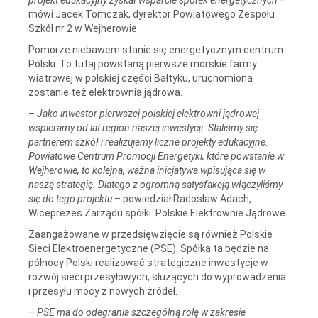
mówi Jacek Tomczak, dyrektor Powiatowego Zespołu
Szkół nr 2 w Wejherowie.
Pomorze niebawem stanie się energetycznym centrum
Polski. To tutaj powstaną pierwsze morskie farmy
wiatrowej w polskiej części Bałtyku, uruchomiona
zostanie też elektrownia jądrowa.
–
Jako inwestor pierwszej polskiej elektrowni jądrowej
wspieramy od lat region naszej inwestycji. Staliśmy się
partnerem szkół i realizujemy liczne projekty edukacyjne.
Powiatowe Centrum Promocji Energetyki, które powstanie w
Wejherowie, to kolejna, ważna inicjatywa wpisująca się w
naszą strategię. Dlatego z ogromną satysfakcją włączyliśmy
się do tego projektu
– powiedział Radosław Adach,
Wiceprezes Zarządu spółki Polskie Elektrownie Jądrowe.
Zaangażowane w przedsięwzięcie są również Polskie
Sieci Elektroenergetyczne (PSE). Spółka ta będzie na
północy Polski realizować strategiczne inwestycje w
rozwój sieci przesyłowych, służących do wyprowadzenia
i przesyłu mocy z nowych źródeł.
–
PSE ma do odegrania szczególną rolę w zakresie