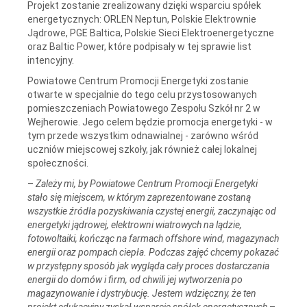
Projekt zostanie zrealizowany dzięki wsparciu spółek
energetycznych: ORLEN Neptun, Polskie Elektrownie
Jądrowe, PGE Baltica, Polskie Sieci Elektroenergetyczne
oraz Baltic Power, które podpisały w tej sprawie list
intencyjny.
Powiatowe Centrum Promocji Energetyki zostanie
otwarte w specjalnie do tego celu przystosowanych
pomieszczeniach Powiatowego Zespołu Szkół nr 2 w
Wejherowie. Jego celem będzie promocja energetyki - w
tym przede wszystkim odnawialnej - zarówno wśród
uczniów miejscowej szkoły, jak również całej lokalnej
społeczności.
–
Zależy mi, by Powiatowe Centrum Promocji Energetyki
stało się miejscem, w którym zaprezentowane zostaną
wszystkie źródła pozyskiwania czystej energii, zaczynając od
energetyki jądrowej, elektrowni wiatrowych na lądzie,
fotowoltaiki, kończąc na farmach offshore wind, magazynach
energii oraz pompach ciepła. Podczas zajęć chcemy pokazać
w przystępny sposób jak wygląda cały proces dostarczania
energii do domów i firm, od chwili jej wytworzenia po
magazynowanie i dystrybucję. Jestem wdzięczny, że ten
projekt edukacyjny zyskał wsparcie spółek energetycznych
–