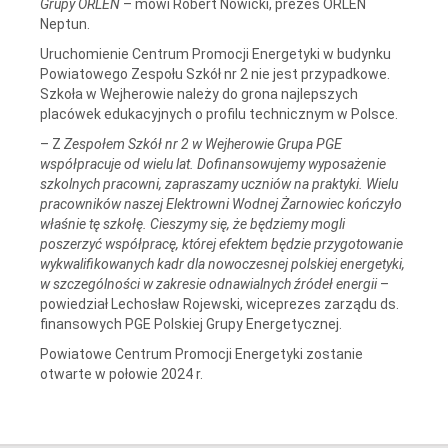
Grupy ORLEN
– mówi Robert Nowicki, prezes ORLEN
Neptun.
Uruchomienie Centrum Promocji Energetyki w budynku
Powiatowego Zespołu Szkół nr 2 nie jest przypadkowe.
Szkoła w Wejherowie należy do grona najlepszych
placówek edukacyjnych o profilu technicznym w Polsce.
– Z
Zespołem Szkół nr 2 w Wejherowie Grupa PGE
współpracuje od wielu lat. Dofinansowujemy wyposażenie
szkolnych pracowni, zapraszamy uczniów na praktyki. Wielu
pracowników naszej Elektrowni Wodnej Żarnowiec kończyło
właśnie tę szkołę. Cieszymy się, że będziemy mogli
poszerzyć współpracę, której efektem będzie przygotowanie
wykwalifikowanych kadr dla nowoczesnej polskiej energetyki,
w szczególności w zakresie odnawialnych źródeł energii
–
powiedział Lechosław Rojewski, wiceprezes zarządu ds.
finansowych PGE Polskiej Grupy Energetycznej.
Powiatowe Centrum Promocji Energetyki zostanie
otwarte w połowie 2024 r.