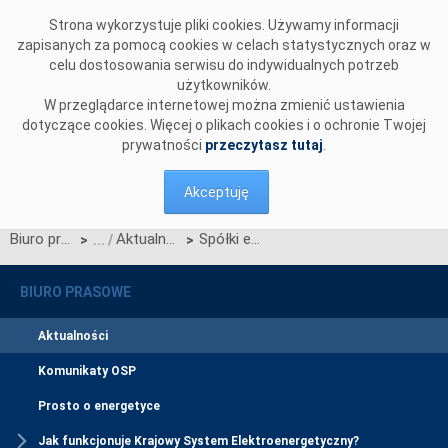
Przejdź do komentarzy
Strona wykorzystuje pliki cookies. Używamy informacji
zapisanych za pomocą cookies w celach statystycznych oraz w
celu dostosowania serwisu do indywidualnych potrzeb
użytkowników.
W przeglądarce internetowej można zmienić ustawienia
dotyczące cookies. Więcej o plikach cookies i o ochronie Twojej
prywatności
przeczytasz tutaj
.
Akceptuję
Biuro prasowe
Aktualności
Spółki energetyczne wspierają powstanie Powiatowego Centrum Promocji Energetyki w Wejherowie
>
>
BIURO PRASOWE
Aktualności
Komunikaty OSP
Prosto o energetyce
Jak funkcjonuje Krajowy System Elektroenergetyczny?