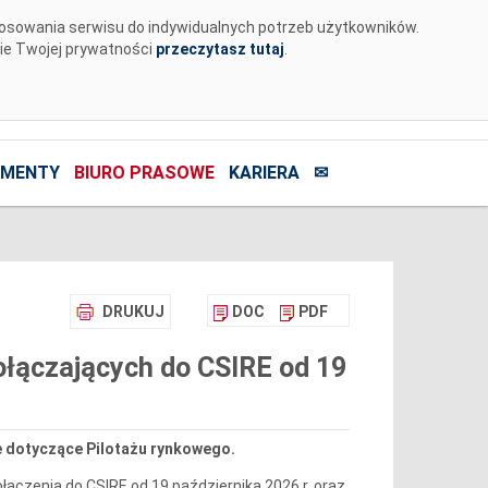
tosowania serwisu do indywidualnych potrzeb użytkowników.
nie Twojej prywatności
przeczytasz tutaj
.
MENTY
BIURO PRASOWE
KARIERA
✉
DRUKUJ
DOC
PDF
ołączających do CSIRE od 19
e dotyczące Pilotażu rynkowego.
ączenia do CSIRE od 19 października 2026 r. oraz