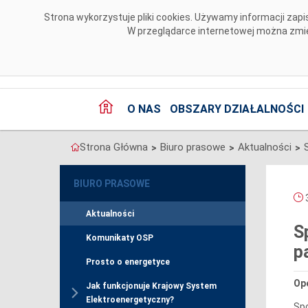
Przejdź do komentarzy
Strona wykorzystuje pliki cookies. Używamy informacji za
W przeglądarce internetowej można zmien
O NAS
OBSZARY DZIAŁALNOŚCI
Strona Główna
Biuro prasowe
Aktualności
>
>
>
BIURO PRASOWE
3
Aktualności
S
Komunikaty OSP
p
Prosto o energetyce
Ope
Jak funkcjonuje Krajowy System
Elektroenergetyczny?
Spo