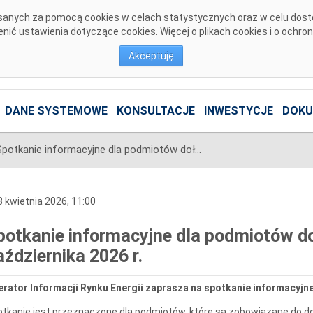
pisanych za pomocą cookies w celach statystycznych oraz w celu dos
ić ustawienia dotyczące cookies. Więcej o plikach cookies i o ochro
Akceptuję
DANE SYSTEMOWE
KONSULTACJE
INWESTYCJE
DOKU
Spotkanie informacyjne dla podmiotów dołączających do CSIRE od 19 października 2026 r.
 kwietnia 2026, 11:00
potkanie informacyjne dla podmiotów d
aździernika 2026 r.
rator Informacji Rynku Energii zaprasza na spotkanie informacyjn
tkanie jest przeznaczone dla podmiotów, które są zobowiązane do doł