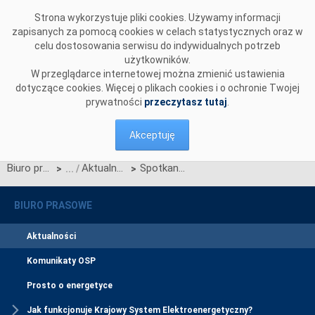
Przejdź do komentarzy
Strona wykorzystuje pliki cookies. Używamy informacji
zapisanych za pomocą cookies w celach statystycznych oraz w
celu dostosowania serwisu do indywidualnych potrzeb
użytkowników.
W przeglądarce internetowej można zmienić ustawienia
dotyczące cookies. Więcej o plikach cookies i o ochronie Twojej
prywatności
przeczytasz tutaj
.
Akceptuję
Biuro prasowe
Aktualności
Spotkanie informacyjne dotyczące zmian w dokumentacji OIRE
>
>
BIURO PRASOWE
Aktualności
Komunikaty OSP
Prosto o energetyce
Jak funkcjonuje Krajowy System Elektroenergetyczny?