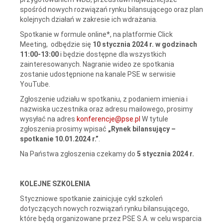
spośród nowych rozwiązań rynku bilansującego oraz plan
kolejnych działań w zakresie ich wdrażania.
Spotkanie w formule online*, na platformie Click
Meeting, odbędzie się
10 stycznia 2024 r. w godzinach
11:00-13:00
i będzie dostępne dla wszystkich
zainteresowanych. Nagranie wideo ze spotkania
zostanie udostępnione na kanale PSE w serwisie
YouTube.
Zgłoszenie udziału w spotkaniu, z podaniem imienia i
nazwiska uczestnika oraz adresu mailowego, prosimy
wysyłać na adres
konferencje@pse.pl
W tytule
zgłoszenia prosimy wpisać
„Rynek bilansujący –
spotkanie 10.01.2024 r.”
.
Na Państwa
zgłoszenia czekamy do
5 stycznia 2024 r.
KOLEJNE SZKOLENIA
Styczniowe spotkanie zainicjuje cykl szkoleń
dotyczących nowych rozwiązań rynku bilansującego,
które będą organizowane przez PSE S.A. w celu wsparcia