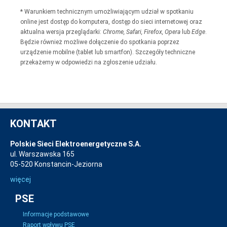
* Warunkiem technicznym umożliwiającym udział w spotkaniu
online jest dostęp do komputera, dostęp do sieci internetowej oraz
aktualna wersja przeglądarki:
Chrome, Safari, Firefox, Opera
lub
Edge
.
Będzie również możliwe dołączenie do spotkania poprzez
urządzenie mobilne (tablet lub smartfon). Szczegóły techniczne
przekażemy w odpowiedzi na zgłoszenie udziału.
KONTAKT
Polskie Sieci Elektroenergetyczne S.A.
ul. Warszawska 165
05-520 Konstancin-Jeziorna
więcej
PSE
Informacje podstawowe
Raport wpływu PSE