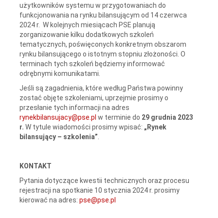
użytkowników systemu w przygotowaniach do
funkcjonowania na rynku bilansującym od 14 czerwca
2024 r. W kolejnych miesiącach PSE planują
zorganizowanie kilku dodatkowych szkoleń
tematycznych, poświęconych konkretnym obszarom
rynku bilansującego o istotnym stopniu złożoności. O
terminach tych szkoleń będziemy informować
odrębnymi komunikatami.
Jeśli są zagadnienia, które według Państwa powinny
zostać objęte szkoleniami, uprzejmie prosimy o
przesłanie tych informacji na adres
rynekbilansujacy@pse.pl
w terminie do
29 grudnia 2023
r.
W tytule wiadomości prosimy wpisać:
„Rynek
bilansujący – szkolenia”
.
KONTAKT
Pytania dotyczące kwestii technicznych oraz procesu
rejestracji na spotkanie 10 stycznia 2024 r. prosimy
kierować na adres:
pse@pse.pl