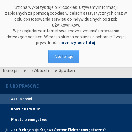
Przejdź do komentarzy
Strona wykorzystuje pliki cookies. Używamy informacji
zapisanych za pomocą cookies w celach statystycznych oraz w
celu dostosowania serwisu do indywidualnych potrzeb
użytkowników.
W przeglądarce internetowej można zmienić ustawienia
dotyczące cookies. Więcej o plikach cookies i o ochronie Twojej
prywatności
przeczytasz tutaj
.
Akceptuję
Biuro prasowe
Aktualności
Spotkanie szkoleniowe poświęcone zmianom na rynku bilansującym
>
>
BIURO PRASOWE
Aktualności
Komunikaty OSP
Prosto o energetyce
Jak funkcjonuje Krajowy System Elektroenergetyczny?