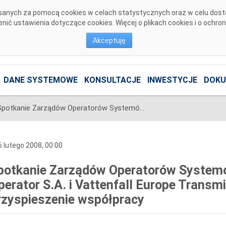
pisanych za pomocą cookies w celach statystycznych oraz w celu dos
ić ustawienia dotyczące cookies. Więcej o plikach cookies i o ochro
Akceptuję
DANE SYSTEMOWE
KONSULTACJE
INWESTYCJE
DOKU
Spotkanie Zarządów Operatorów Systemów Przesyłowych PSE-Operator S.A. i Vattenfall Europe Transmission mające na celu przyspieszenie współpracy
 lutego 2008, 00:00
potkanie Zarządów Operatorów System
perator S.A. i Vattenfall Europe Transm
rzyspieszenie współpracy