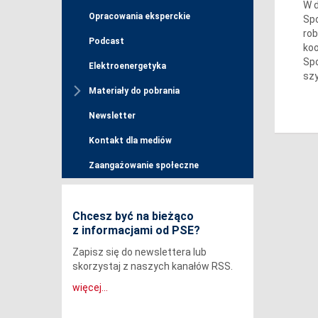
W d
Opracowania eksperckie
Spo
rob
Podcast
koo
Spo
Elektroenergetyka
sz
Materiały do pobrania
Newsletter
Kontakt dla mediów
Zaangażowanie społeczne
Chcesz być na bieżąco
z informacjami od PSE?
Zapisz się do newslettera lub
skorzystaj z naszych kanałów RSS.
więcej...