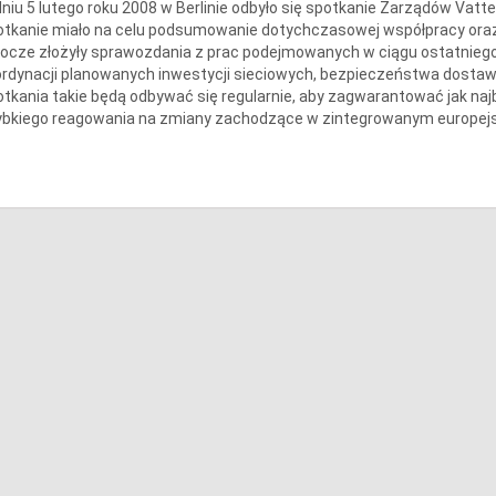
niu 5 lutego roku 2008 w Berlinie odbyło się spotkanie Zarządów Vatte
tkanie miało na celu podsumowanie dotychczasowej współpracy oraz 
ocze złożyły sprawozdania z prac podejmowanych w ciągu ostatniego
rdynacji planowanych inwestycji sieciowych, bezpieczeństwa dostaw en
tkania takie będą odbywać się regularnie, aby zagwarantować jak naj
ybkiego reagowania na zmiany zachodzące w zintegrowanym europej