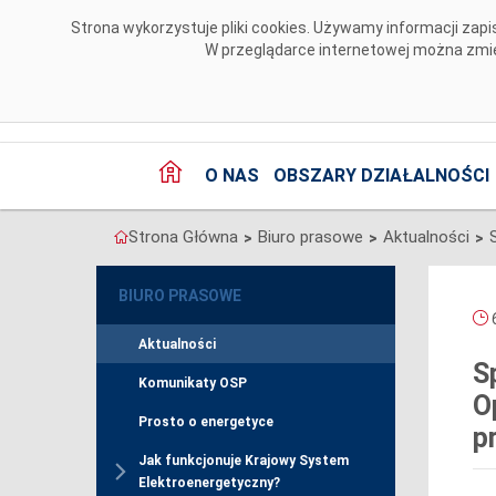
Przejdź do komentarzy
Strona wykorzystuje pliki cookies. Używamy informacji za
W przeglądarce internetowej można zmien
O NAS
OBSZARY DZIAŁALNOŚCI
Strona Główna
Biuro prasowe
Aktualności
>
>
>
BIURO PRASOWE
6
Aktualności
S
Komunikaty OSP
O
Prosto o energetyce
p
Jak funkcjonuje Krajowy System
Elektroenergetyczny?