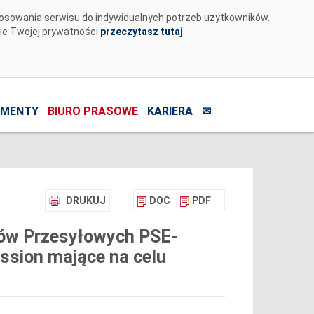
tosowania serwisu do indywidualnych potrzeb użytkowników.
nie Twojej prywatności
przeczytasz tutaj
.
MENTY
BIURO PRASOWE
KARIERA
✉
DRUKUJ
DOC
PDF
ów Przesyłowych PSE-
ission mające na celu