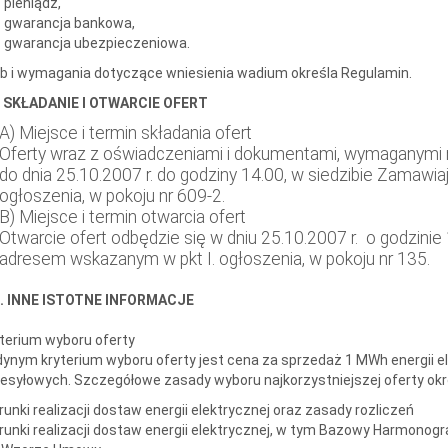
pieniądz,
gwarancja bankowa,
gwarancja ubezpieczeniowa.
b i wymagania dotyczące wniesienia wadium określa Regulamin.
I. SKŁADANIE I OTWARCIE OFERT
A) Miejsce i termin składania ofert
Oferty wraz z oświadczeniami i dokumentami, wymaganymi 
do dnia 25.10.2007 r. do godziny 14.00, w siedzibie Zamaw
ogłoszenia, w pokoju nr 609-2.
B) Miejsce i termin otwarcia ofert
Otwarcie ofert odbędzie się w dniu 25.10.2007 r. o godzinie
adresem wskazanym w pkt I. ogłoszenia, w pokoju nr 135.
II. INNE ISTOTNE INFORMACJE
terium wyboru oferty
ynym kryterium wyboru oferty jest cena za sprzedaż 1 MWh energii e
esyłowych. Szczegółowe zasady wyboru najkorzystniejszej oferty okr
unki realizacji dostaw energii elektrycznej oraz zasady rozliczeń
unki realizacji dostaw energii elektrycznej, w tym Bazowy Harmonog