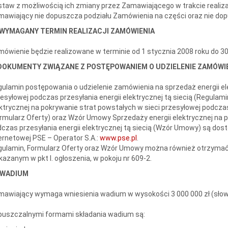
taw z możliwością ich zmiany przez Zamawiającego w trakcie realiz
awiający nie dopuszcza podziału Zamówienia na części oraz nie dop
. WYMAGANY TERMIN REALIZACJI ZAMÓWIENIA
ówienie będzie realizowane w terminie od 1 stycznia 2008 roku do 3
 DOKUMENTY ZWIĄZANE Z POSTĘPOWANIEM O UDZIELENIE ZAMÓWI
ulamin postępowania o udzielenie zamówienia na sprzedaż energii ele
esyłowej podczas przesyłania energii elektrycznej tą siecią (Regulami
ktrycznej na pokrywanie strat powstałych w sieci przesyłowej podczas 
rmularz Oferty) oraz Wzór Umowy Sprzedaży energii elektrycznej na p
czas przesyłania energii elektrycznej tą siecią (Wzór Umowy) są dost
ernetowej PSE – Operator S.A.:
www.pse.pl
.
gulamin, Formularz Oferty oraz Wzór Umowy można również otrzymać
azanym w pkt I. ogłoszenia, w pokoju nr 609-2.
. WADIUM
awiający wymaga wniesienia wadium w wysokości 3 000 000 zł (słownie
puszczalnymi formami składania wadium są: