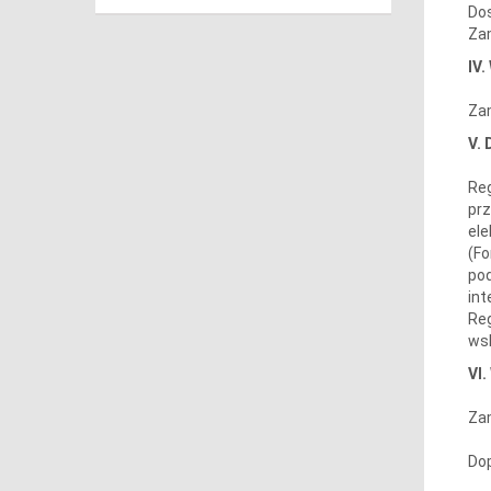
Dos
Zam
IV
Zam
V.
Reg
prz
ele
(Fo
pod
int
Re
wsk
VI
Zam
Do