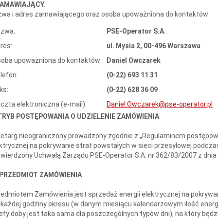
 ZAMAWIAJĄCY.
zwa i adres zamawiającego oraz osoba upoważniona do kontaktów
zwa:
PSE-Operator S.A.
res:
ul. Mysia 2, 00-496 Warszawa
oba upoważniona do kontaktów:
Daniel Owczarek
lefon:
(0-22) 693 11 31
ks:
(0-22) 628 36 09
czta elektroniczna (e-mail):
Daniel.Owczarek@pse-operator.pl
. TRYB POSTĘPOWANIA O UDZIELENIE ZAMÓWIENIA
etarg nieograniczony prowadzony zgodnie z „Regulaminem postępowan
ktrycznej na pokrywanie strat powstałych w sieci przesyłowej podczas p
wierdzony Uchwałą Zarządu PSE-Operator S.A. nr 362/83/2007 z dnia 
I. PRZEDMIOT ZAMÓWIENIA
edmiotem Zamówienia jest sprzedaż energii elektrycznej na pokrywan
 każdej godziny okresu (w danym miesiącu kalendarzowym ilość energ
efy doby jest taka sama dla poszczególnych typów dni), na który 