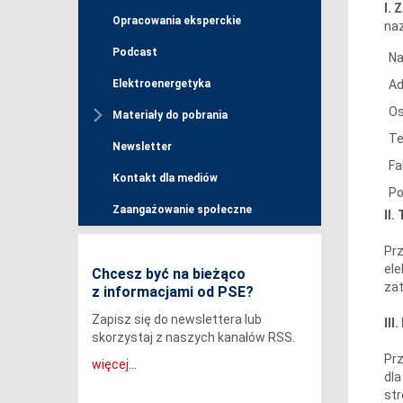
I.
Opracowania eksperckie
na
Podcast
Na
Ad
Elektroenergetyka
Os
Materiały do pobrania
Te
Newsletter
Fa
Kontakt dla mediów
Po
Zaangażowanie społeczne
II
Prz
ele
Chcesz być na bieżąco
zat
z informacjami od PSE?
Zapisz się do newslettera lub
II
skorzystaj z naszych kanałów RSS.
Prz
więcej...
dla
str