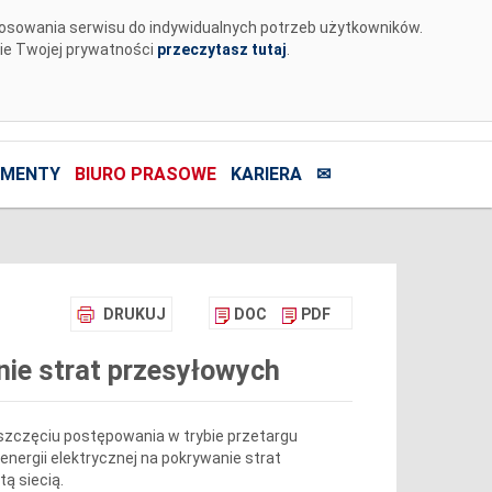
tosowania serwisu do indywidualnych potrzeb użytkowników.
nie Twojej prywatności
przeczytasz tutaj
.
MENTY
BIURO PRASOWE
KARIERA
✉
DRUKUJ
DOC
PDF
nie strat przesyłowych
 wszczęciu postępowania w trybie przetargu
nergii elektrycznej na pokrywanie strat
tą siecią.