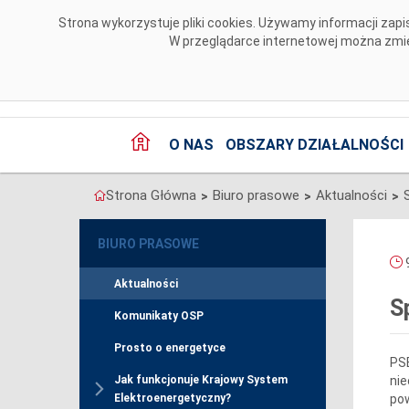
Przejdź do komentarzy
Strona wykorzystuje pliki cookies. Używamy informacji za
W przeglądarce internetowej można zmien
O NAS
OBSZARY DZIAŁALNOŚCI
Strona Główna
Biuro prasowe
Aktualności
>
>
>
BIURO PRASOWE
9
Aktualności
S
Komunikaty OSP
Prosto o energetyce
PSE
nie
Jak funkcjonuje Krajowy System
pow
Elektroenergetyczny?