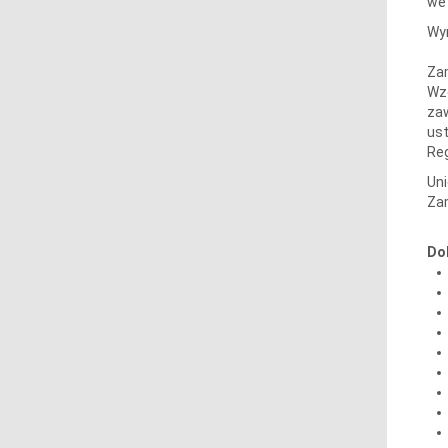
we
Wy
Zam
Wzo
zaw
ust
Re
Un
Zam
Do