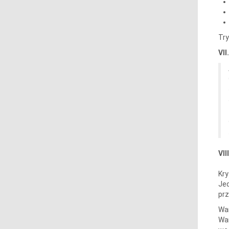
Try
VI
VI
Kry
Jed
prz
War
War