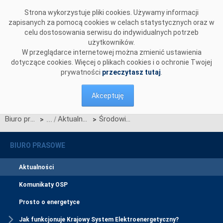
Przejdź do komentarzy
Strona wykorzystuje pliki cookies. Używamy informacji
zapisanych za pomocą cookies w celach statystycznych oraz w
celu dostosowania serwisu do indywidualnych potrzeb
użytkowników.
W przeglądarce internetowej można zmienić ustawienia
dotyczące cookies. Więcej o plikach cookies i o ochronie Twojej
prywatności
przeczytasz tutaj
.
Akceptuję
Biuro prasowe
Aktualności
Środowisko testowe CSIRE: rozszerzony dostęp dla dużych podmiotów i możliwość przypisania dodatkowych ról rynkowych
>
>
BIURO PRASOWE
Aktualności
Komunikaty OSP
Prosto o energetyce
Jak funkcjonuje Krajowy System Elektroenergetyczny?