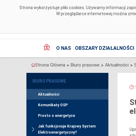
Przejdź do komentarzy
Strona wykorzystuje pliki cookies. Używamy informacji za
W przeglądarce internetowej można zmien
O NAS
OBSZARY DZIAŁALNOŚCI
Strona Główna
Biuro prasowe
Aktualności
>
>
>
BIURO PRASOWE
1
Aktualności
S
Komunikaty OSP
e
Prosto o energetyce
Jak funkcjonuje Krajowy System
Upr
Elektroenergetyczny?
str