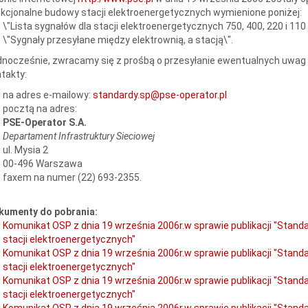
kcjonalne budowy stacji elektroenergetycznych wymienione poniżej:
\"Lista sygnałów dla stacji elektroenergetycznych 750, 400, 220 i 110 
\"Sygnały przesyłane między elektrownią, a stacją\".
nocześnie, zwracamy się z prośbą o przesyłanie ewentualnych uwag
takty:
na adres e-mailowy:
standardy.sp@pse-operator.pl
pocztą na adres:
PSE-Operator S.A.
Departament Infrastruktury Sieciowej
ul. Mysia 2
00-496 Warszawa
faxem na numer (22) 693-2355.
kumenty do pobrania:
Komunikat OSP z dnia 19 września 2006r.w sprawie publikacji "Stan
stacji elektroenergetycznych"
Komunikat OSP z dnia 19 września 2006r.w sprawie publikacji "Stan
stacji elektroenergetycznych"
Komunikat OSP z dnia 19 września 2006r.w sprawie publikacji "Stan
stacji elektroenergetycznych"
Komunikat OSP z dnia 19 września 2006r.w sprawie publikacji "Stan