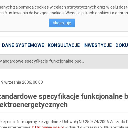
pisanych za pomocą cookies w celach statystycznych oraz w celu dos
ić ustawienia dotyczące cookies. Więcej o plikach cookies i o ochro
Akceptuję
DANE SYSTEMOWE
KONSULTACJE
INWESTYCJE
DOKU
Standardowe specyfikacje funkcjonalne budowy stacji elektroenergetycznych
9 września 2006, 00:00
tandardowe specyfikacje funkcjonalne b
lektroenergetycznych
zejmie informujemy, że zgodnie z Uchwałą NR 259/74/2006 Zarządu
P
onie internetowej
http:/www.pse.pl
w dniu 19 września 2006 zostały 