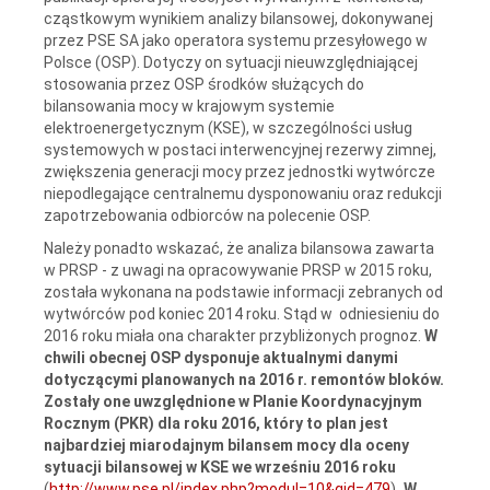
cząstkowym wynikiem analizy bilansowej, dokonywanej
przez PSE SA jako operatora systemu przesyłowego w
Polsce (OSP). Dotyczy on sytuacji nieuwzględniającej
stosowania przez OSP środków służących do
bilansowania mocy w krajowym systemie
elektroenergetycznym (KSE), w szczególności usług
systemowych w postaci interwencyjnej rezerwy zimnej,
zwiększenia generacji mocy przez jednostki wytwórcze
niepodlegające centralnemu dysponowaniu oraz redukcji
zapotrzebowania odbiorców na polecenie OSP.
Należy ponadto wskazać, że analiza bilansowa zawarta
w PRSP - z uwagi na opracowywanie PRSP w 2015 roku,
została wykonana na podstawie informacji zebranych od
wytwórców pod koniec 2014 roku. Stąd w odniesieniu do
2016 roku miała ona charakter przybliżonych prognoz.
W
chwili obecnej OSP dysponuje aktualnymi danymi
dotyczącymi planowanych na 2016 r. remontów bloków.
Zostały one uwzględnione w
Planie Koordynacyjnym
Rocznym (PKR) dla roku 2016, który to plan jest
najbardziej miarodajnym bilansem mocy dla oceny
sytuacji bilansowej w KSE we wrześniu 2016 roku
(
http://www.pse.pl/index.php?modul=10&gid=479
)
. W