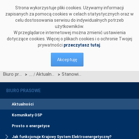
Przejdź do komentarzy
Strona wykorzystuje pliki cookies. Używamy informacji
zapisanych za pomocą cookies w celach statystycznych oraz w
celu dostosowania serwisu do indywidualnych potrzeb
użytkowników.
W przeglądarce internetowej można zmienić ustawienia
dotyczące cookies. Więcej o plikach cookies i o ochronie Twojej
prywatności
przeczytasz tutaj
.
Akceptuję
Biuro prasowe
Aktualności
Stanowisko PSE S.A. dotyczące informacji zawartych w artykule pt. „Wrzesień bez prądu” opublikowanym na łamach Gazety Wyborczej
>
>
BIURO PRASOWE
Aktualności
Komunikaty OSP
Prosto o energetyce
Jak funkcjonuje Krajowy System Elektroenergetyczny?