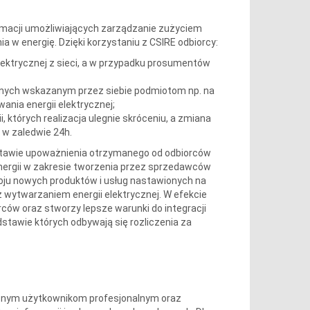
rmacji umożliwiających zarządzanie zużyciem
ia w energię. Dzięki korzystaniu z CSIRE odbiorcy:
lektrycznej z sieci, a w przypadku prosumentów
anych wskazanym przez siebie podmiotom np. na
nia energii elektrycznej;
, których realizacja ulegnie skróceniu, a zmiana
 w zaledwie 24h.
stawie upoważnienia otrzymanego od odbiorców
energii w zakresie tworzenia przez sprzedawców
oju nowych produktów i usług nastawionych na
wytwarzaniem energii elektrycznej. W efekcie
rców oraz stworzy lepsze warunki do integracji
dstawie których odbywają się rozliczenia za
onym użytkownikom profesjonalnym oraz