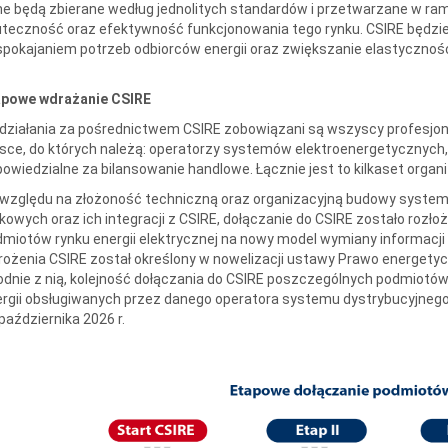
e będą zbierane według jednolitych standardów i przetwarzane w ra
teczność oraz efektywność funkcjonowania tego rynku. CSIRE będzi
pokajaniem potrzeb odbiorców energii oraz zwiększanie elastycznoś
apowe wdrażanie CSIRE
działania za pośrednictwem CSIRE zobowiązani są wszyscy profesjona
sce, do których należą: operatorzy systemów elektroenergetycznych,
owiedzialne za bilansowanie handlowe. Łącznie jest to kilkaset organiz
 względu na złożoność techniczną oraz organizacyjną budowy syste
kowych oraz ich integracji z CSIRE, dołączanie do CSIRE zostało rozło
miotów rynku energii elektrycznej na nowy model wymiany informacji o
ożenia CSIRE został określony w nowelizacji ustawy Prawo energetycz
dnie z nią, kolejność dołączania do CSIRE poszczególnych podmiotów
rgii obsługiwanych przez danego operatora systemu dystrybucyjnego
października 2026 r.