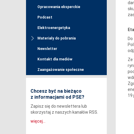
dan
Opracowania eksperckie
sku
zas
Podcast
Elektroenergetyka
Et
Do 
Materiały do pobrania
Pol
Newsletter
odp
Ze
Kontakt dla mediów
ryn
Zaangażowanie społeczne
pod
wdr
Zgo
ene
Chcesz być na bieżąco
19 
z informacjami od PSE?
Zapisz się do newslettera lub
skorzystaj z naszych kanałów RSS.
więcej...