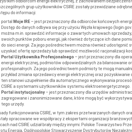
ystkim odbiorcom energii elektrycznej, z zachowaniem bezpieczeńst
zczególnych grup użytkowników CSIRE zostały przewidziane odrębn
tępu do informacji:
portal
Moje IRE
– jest przeznaczony dla odbiorców końcowych energii
Dostęp do danych odbywa się przy użyciu Węzła krajowego (login.gov.
można m.in. sprawdzić informacje o zawartych umowach sprzedaży
swoich punktów poboru energii, jak również dotyczące ich dane pom
do sieci energii. Za jego pośrednictwem można również udostępnić
uzyskać ofertę sprzedaży lub sprawdzić możliwość racjonalizacji kos
Portal Użytkownika Profesjonalnego
– jest przeznaczony dla ope
energii elektrycznej, podmiotów odpowiedzialnych za bilansowanie 
profesjonalnych. Za jego pośrednictwem podmioty te mogą manualnie 
przykład zmiana sprzedawcy energii elektrycznej oraz pozyskiwanie 
ten stanowi uzupełnienie dla automatycznego wykonywania procesów
CSIRE a systemami użytkowników systemu elektroenergetycznego.
Portal instytucjonalny
– jest przeznaczony dla urzędów administracj
zagregowane i zanonimizowane dane, które mogą być wykorzystywane
tego urzędy.
ady funkcjonowania CSIRE, w tym zakres przetwarzanych danych ora
tały opracowane we współpracy z ekspertami organizacji branżowych 
cach nad CSIRE udział brały między innymi: Polskie Towarzystwo Przes
otu Energią, Ogólnopolskie Stowarzyszenie Dystrybutorów Niezależnyc