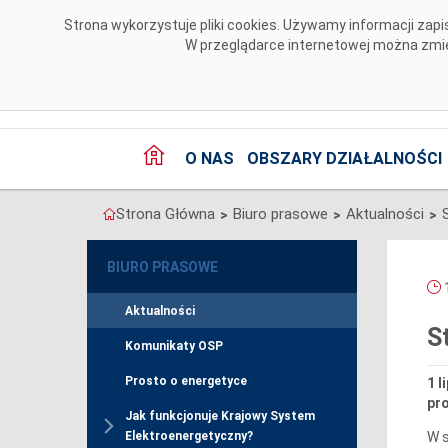
Przejdź do komentarzy
Strona wykorzystuje pliki cookies. Używamy informacji za
W przeglądarce internetowej można zmien
O NAS
OBSZARY DZIAŁALNOŚCI
Strona Główna
Biuro prasowe
Aktualności
>
>
>
BIURO PRASOWE
1
Aktualności
S
Komunikaty OSP
Prosto o energetyce
1 l
pro
Jak funkcjonuje Krajowy System
W s
Elektroenergetyczny?