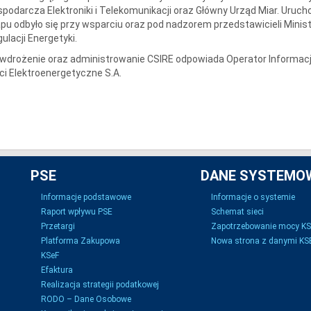
podarcza Elektroniki i Telekomunikacji oraz Główny Urząd Miar. Uruc
pu odbyło się przy wsparciu oraz pod nadzorem przedstawicieli Minis
ulacji Energetyki.
wdrożenie oraz administrowanie CSIRE odpowiada Operator Informacji R
ci Elektroenergetyczne S.A.
PSE
DANE SYSTEMO
Informacje podstawowe
Informacje o systemie
Raport wpływu PSE
Schemat sieci
Przetargi
Zapotrzebowanie mocy K
Platforma Zakupowa
Nowa strona z danymi KSE
KSeF
Efaktura
Realizacja strategii podatkowej
RODO – Dane Osobowe