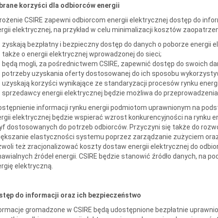
brane korzyści dla odbiorców energii
ożenie CSIRE zapewni odbiorcom energii elektrycznej dostęp do info
rgii elektrycznej, na przykład w celu minimalizacji kosztów zaopatrzen
zyskają bezpłatny i bezpieczny dostęp do danych o poborze energii e
także o energii elektrycznej wprowadzonej do sieci;
będą mogli, za pośrednictwem CSIRE, zapewnić dostęp do swoich d
potrzeby uzyskania oferty dostosowanej do ich sposobu wykorzystywa
uzyskają korzyści wynikające ze standaryzacji procesów rynku energii
sprzedawcy energii elektrycznej będzie możliwa do przeprowadzenia
stępnienie informacji rynku energii podmiotom uprawnionym na pod
rgii elektrycznej będzie wspierać wzrost konkurencyjności na rynku 
yf dostosowanych do potrzeb odbiorców. Przyczyni się także do rozw
ększanie elastyczności systemu poprzez zarządzanie zużyciem oraz 
woli też zracjonalizować koszty dostaw energii elektrycznej do odbio
awialnych źródeł energii. CSIRE będzie stanowić źródło danych, na po
rgię elektryczną.
stęp do informacji oraz ich bezpieczeństwo
formacje gromadzone w CSIRE będą udostępnione bezpłatnie uprawni