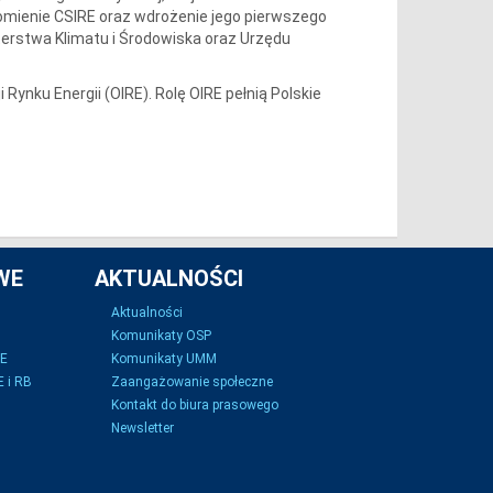
homienie CSIRE oraz wdrożenie jego pierwszego
terstwa Klimatu i Środowiska oraz Urzędu
ynku Energii (OIRE). Rolę OIRE pełnią Polskie
WE
AKTUALNOŚCI
Aktualności
Komunikaty OSP
SE
Komunikaty UMM
 i RB
Zaangażowanie społeczne
Kontakt do biura prasowego
Newsletter