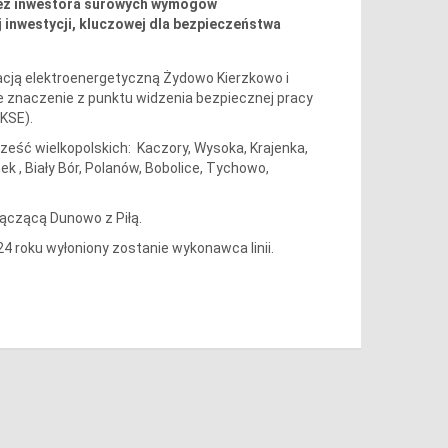
rzez inwestora surowych wymogów
j inwestycji, kluczowej dla bezpieczeństwa
acją elektroenergetyczną Żydowo Kierzkowo i
tne znaczenie z punktu widzenia bezpiecznej pracy
KSE).
sześć wielkopolskich: Kaczory, Wysoka, Krajenka,
 , Biały Bór, Polanów, Bobolice, Tychowo,
 łączącą Dunowo z Piłą.
 roku wyłoniony zostanie wykonawca linii.