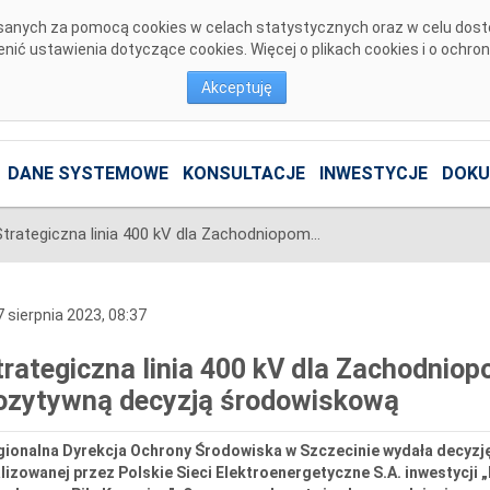
pisanych za pomocą cookies w celach statystycznych oraz w celu dos
ić ustawienia dotyczące cookies. Więcej o plikach cookies i o ochro
Akceptuję
DANE SYSTEMOWE
KONSULTACJE
INWESTYCJE
DOKU
Strategiczna linia 400 kV dla Zachodniopomorskiego i Wielkopolski z pozytywną decyzją środowiskową
 sierpnia 2023, 08:37
trategiczna linia 400 kV dla Zachodniop
ozytywną decyzją środowiskową
gionalna Dyrekcja Ochrony Środowiska w Szczecinie wydała decyz
lizowanej przez Polskie Sieci Elektroenergetyczne S.A. inwestycji