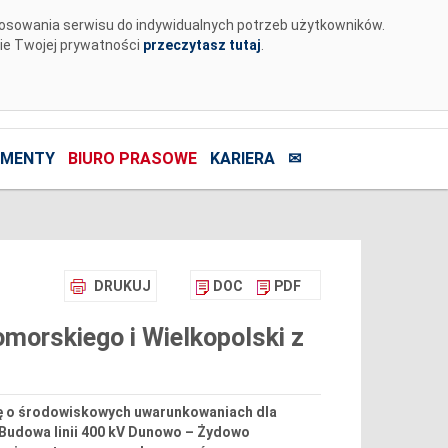
tosowania serwisu do indywidualnych potrzeb użytkowników.
nie Twojej prywatności
przeczytasz tutaj
.
MENTY
BIURO PRASOWE
KARIERA
✉
DRUKUJ
DOC
PDF
omorskiego i Wielkopolski z
ję o środowiskowych uwarunkowaniach dla
 „Budowa linii 400 kV Dunowo – Żydowo