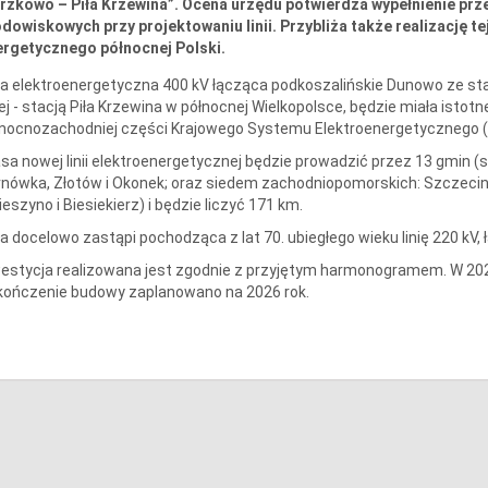
erzkowo – Piła Krzewina”. Ocena urzędu potwierdza wypełnienie p
dowiskowych przy projektowaniu linii. Przybliża także realizację te
ergetycznego północnej Polski.
ia elektroenergetyczna 400 kV łącząca podkoszalińskie Dunowo ze st
ej - stacją Piła Krzewina w północnej Wielkopolsce, będzie miała isto
nocnozachodniej części Krajowego Systemu Elektroenergetycznego (
sa nowej linii elektroenergetycznej będzie prowadzić przez 13 gmin (
nówka, Złotów i Okonek; oraz siedem zachodniopomorskich: Szczecinek
eszyno i Biesiekierz) i będzie liczyć 171 km.
ia docelowo zastąpi pochodząca z lat 70. ubiegłego wieku linię 220 kV,
estycja realizowana jest zgodnie z przyjętym harmonogramem. W 2024
kończenie budowy zaplanowano na 2026 rok.