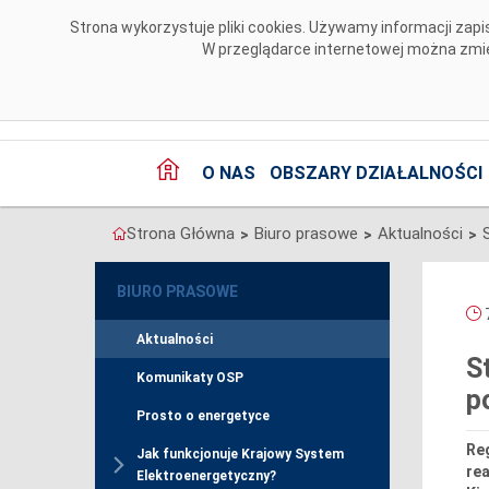
Przejdź do komentarzy
Strona wykorzystuje pliki cookies. Używamy informacji za
W przeglądarce internetowej można zmien
O NAS
OBSZARY DZIAŁALNOŚCI
Strona Główna
Biuro prasowe
Aktualności
>
>
>
BIURO PRASOWE
7
Aktualności
S
Komunikaty OSP
p
Prosto o energetyce
Re
Jak funkcjonuje Krajowy System
rea
Elektroenergetyczny?