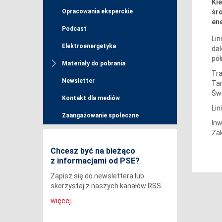
Ki
śro
Opracowania eksperckie
en
Podcast
Lin
Elektroenergetyka
dal
pół
Materiały do pobrania
Tra
Newsletter
Tar
Świ
Kontakt dla mediów
Lin
Zaangażowanie społeczne
Inw
Za
Chcesz być na bieżąco
z informacjami od PSE?
Zapisz się do newslettera lub
skorzystaj z naszych kanałów RSS.
więcej...