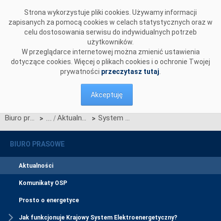
Przejdź do komentarzy
Strona wykorzystuje pliki cookies. Używamy informacji
zapisanych za pomocą cookies w celach statystycznych oraz w
celu dostosowania serwisu do indywidualnych potrzeb
użytkowników.
W przeglądarce internetowej można zmienić ustawienia
dotyczące cookies. Więcej o plikach cookies i o ochronie Twojej
prywatności
przeczytasz tutaj
.
Akceptuję
Biuro prasowe
Aktualności
System interwencyjnego zwiększenia poboru – nabór na jesień i zimę.
>
>
BIURO PRASOWE
Aktualności
Komunikaty OSP
Prosto o energetyce
Jak funkcjonuje Krajowy System Elektroenergetyczny?