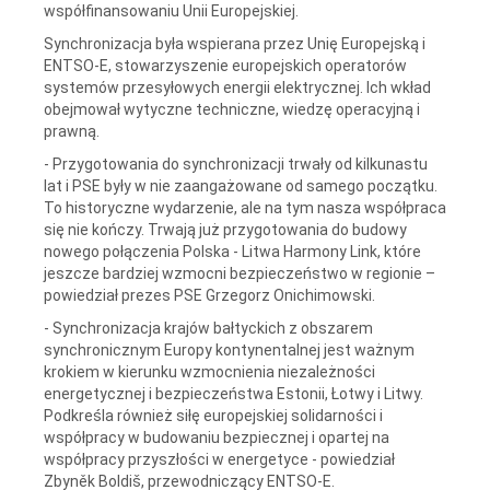
współfinansowaniu Unii Europejskiej.
Synchronizacja była wspierana przez Unię Europejską i
ENTSO-E, stowarzyszenie europejskich operatorów
systemów przesyłowych energii elektrycznej. Ich wkład
obejmował wytyczne techniczne, wiedzę operacyjną i
prawną.
- Przygotowania do synchronizacji trwały od kilkunastu
lat i PSE były w nie zaangażowane od samego początku.
To historyczne wydarzenie, ale na tym nasza współpraca
się nie kończy. Trwają już przygotowania do budowy
nowego połączenia Polska - Litwa Harmony Link, które
jeszcze bardziej wzmocni bezpieczeństwo w regionie –
powiedział prezes PSE Grzegorz Onichimowski.
- Synchronizacja krajów bałtyckich z obszarem
synchronicznym Europy kontynentalnej jest ważnym
krokiem w kierunku wzmocnienia niezależności
energetycznej i bezpieczeństwa Estonii, Łotwy i Litwy.
Podkreśla również siłę europejskiej solidarności i
współpracy w budowaniu bezpiecznej i opartej na
współpracy przyszłości w energetyce - powiedział
Zbyněk Boldiš, przewodniczący ENTSO-E.