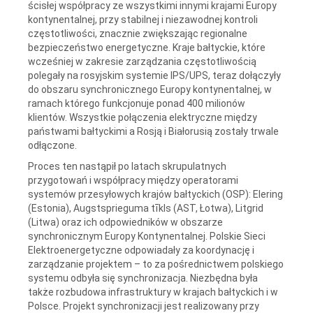
ścisłej współpracy ze wszystkimi innymi krajami Europy
kontynentalnej, przy stabilnej i niezawodnej kontroli
częstotliwości, znacznie zwiększając regionalne
bezpieczeństwo energetyczne. Kraje bałtyckie, które
wcześniej w zakresie zarządzania częstotliwością
polegały na rosyjskim systemie IPS/UPS, teraz dołączyły
do obszaru synchronicznego Europy kontynentalnej, w
ramach którego funkcjonuje ponad 400 milionów
klientów. Wszystkie połączenia elektryczne między
państwami bałtyckimi a Rosją i Białorusią zostały trwale
odłączone.
Proces ten nastąpił po latach skrupulatnych
przygotowań i współpracy między operatorami
systemów przesyłowych krajów bałtyckich (OSP): Elering
(Estonia), Augstsprieguma tīkls (AST, Łotwa), Litgrid
(Litwa) oraz ich odpowiedników w obszarze
synchronicznym Europy Kontynentalnej. Polskie Sieci
Elektroenergetyczne odpowiadały za koordynację i
zarządzanie projektem – to za pośrednictwem polskiego
systemu odbyła się synchronizacja. Niezbędna była
także rozbudowa infrastruktury w krajach bałtyckich i w
Polsce. Projekt synchronizacji jest realizowany przy