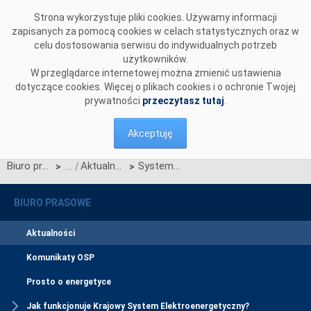
Przejdź do komentarzy
Strona wykorzystuje pliki cookies. Używamy informacji
zapisanych za pomocą cookies w celach statystycznych oraz w
celu dostosowania serwisu do indywidualnych potrzeb
użytkowników.
W przeglądarce internetowej można zmienić ustawienia
dotyczące cookies. Więcej o plikach cookies i o ochronie Twojej
prywatności
przeczytasz tutaj
.
Akceptuję
Biuro prasowe
Aktualności
Systemy elektroenergetyczne Estonii, Litwy i Łotwy pomyślnie zsynchronizowane z systemem Europy kontynentalnej
>
>
BIURO PRASOWE
Aktualności
Komunikaty OSP
Prosto o energetyce
Jak funkcjonuje Krajowy System Elektroenergetyczny?