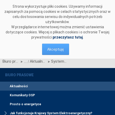
Przejdź do komentarzy
Strona wykorzystuje pliki cookies. Używamy informacji
zapisanych za pomocą cookies w celach statystycznych oraz w
celu dostosowania serwisu do indywidualnych potrzeb
użytkowników.
W przeglądarce internetowej można zmienić ustawienia
dotyczące cookies. Więcej o plikach cookies i o ochronie Twojej
prywatności
przeczytasz tutaj
.
Akceptuję
Biuro prasowe
Aktualności
Systemy informatyczne E.ON Polska kompatybilne z CSIRE
>
>
BIURO PRASOWE
Aktualności
Komunikaty OSP
Prosto o energetyce
Jak funkcjonuje Krajowy System Elektroenergetyczny?