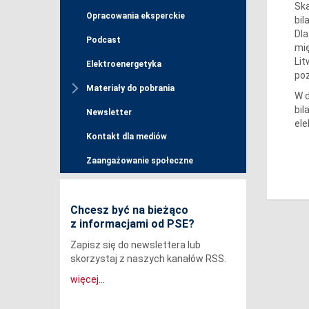
Ska
Opracowania eksperckie
bil
Dla
Podcast
mię
Lit
Elektroenergetyka
po
Materiały do pobrania
W d
bil
Newsletter
ele
Kontakt dla mediów
Zaangażowanie społeczne
Chcesz być na bieżąco
z informacjami od PSE?
Zapisz się do newslettera lub
skorzystaj z naszych kanałów RSS.
więcej...