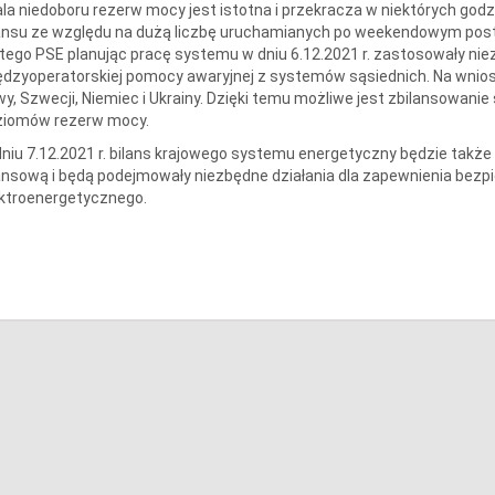
la niedoboru rezerw mocy jest istotna i przekracza w niektórych go
ansu ze względu na dużą liczbę uruchamianych po weekendowym posto
tego PSE planując pracę systemu w dniu 6.12.2021 r. zastosowały nie
dzyoperatorskiej pomocy awaryjnej z systemów sąsiednich. Na wnio
wy, Szwecji, Niemiec i Ukrainy. Dzięki temu możliwe jest zbilansow
ziomów rezerw mocy.
niu 7.12.2021 r. bilans krajowego systemu energetyczny będzie także 
ansową i będą podejmowały niezbędne działania dla zapewnienia bez
ktroenergetycznego.