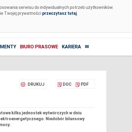
tosowania serwisu do indywidualnych potrzeb użytkowników.
nie Twojej prywatności
przeczytasz tutaj
.
MENTY
BIURO PRASOWE
KARIERA
✉
DRUKUJ
DOC
PDF
ntowe kilku jednostek wytwórczych w dniu
elektroenergetycznego. Niedobór bilansowy
mocy.