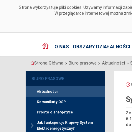
Przejdź do komentarzy
Strona wykorzystuje pliki cookies. Używamy informacji za
W przeglądarce internetowej można zmien
O NAS
OBSZARY DZIAŁALNOŚCI
Strona Główna
Biuro prasowe
Aktualności
>
>
>
BIURO PRASOWE
6
Aktualności
S
Komunikaty OSP
Prosto o energetyce
Ze 
6.1
Jak funkcjonuje Krajowy System
do
Elektroenergetyczny?