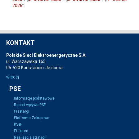
2026
”.
KONTAKT
Polskie Sieci Elektroenergetyczne S.A.
ul. Warszawska 165
05-520 Konstancin-Jeziorna
więcej
PSE
Informacje podstawowe
Raport wpływu PSE
Przetargi
Platforma Zakupowa
KSeF
Efaktura
Realizacja strategii