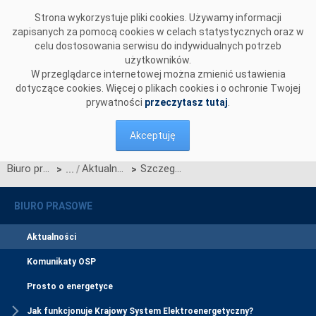
Przejdź do komentarzy
Strona wykorzystuje pliki cookies. Używamy informacji
zapisanych za pomocą cookies w celach statystycznych oraz w
celu dostosowania serwisu do indywidualnych potrzeb
użytkowników.
W przeglądarce internetowej można zmienić ustawienia
dotyczące cookies. Więcej o plikach cookies i o ochronie Twojej
prywatności
przeczytasz tutaj
.
Akceptuję
Biuro prasowe
Aktualności
Szczegółowe harmonogramy aukcji dodatkowych na poszczególne kwartały roku dostaw 2026
>
>
BIURO PRASOWE
Aktualności
Komunikaty OSP
Prosto o energetyce
Jak funkcjonuje Krajowy System Elektroenergetyczny?