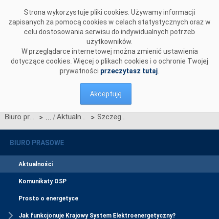
Przejdź do komentarzy
Strona wykorzystuje pliki cookies. Używamy informacji
zapisanych za pomocą cookies w celach statystycznych oraz w
celu dostosowania serwisu do indywidualnych potrzeb
użytkowników.
W przeglądarce internetowej można zmienić ustawienia
dotyczące cookies. Więcej o plikach cookies i o ochronie Twojej
prywatności
przeczytasz tutaj
.
Akceptuję
Biuro prasowe
Aktualności
Szczegółowy harmonogram aukcji głównej na rok 2025
>
>
BIURO PRASOWE
Aktualności
Komunikaty OSP
Prosto o energetyce
Jak funkcjonuje Krajowy System Elektroenergetyczny?