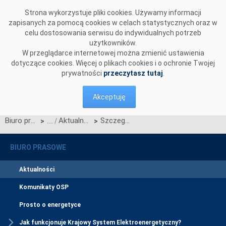
Przejdź do komentarzy
Strona wykorzystuje pliki cookies. Używamy informacji
zapisanych za pomocą cookies w celach statystycznych oraz w
celu dostosowania serwisu do indywidualnych potrzeb
użytkowników.
W przeglądarce internetowej można zmienić ustawienia
dotyczące cookies. Więcej o plikach cookies i o ochronie Twojej
prywatności
przeczytasz tutaj
.
Akceptuję
Biuro prasowe
Aktualności
Szczegółowy harmonogram aukcji głównej na rok 2028
>
>
BIURO PRASOWE
Aktualności
Komunikaty OSP
Prosto o energetyce
Jak funkcjonuje Krajowy System Elektroenergetyczny?