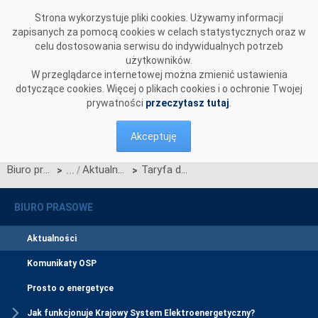
Przejdź do komentarzy
Strona wykorzystuje pliki cookies. Używamy informacji
zapisanych za pomocą cookies w celach statystycznych oraz w
celu dostosowania serwisu do indywidualnych potrzeb
użytkowników.
W przeglądarce internetowej można zmienić ustawienia
dotyczące cookies. Więcej o plikach cookies i o ochronie Twojej
prywatności
przeczytasz tutaj
.
Akceptuję
Biuro prasowe
Aktualności
Taryfa dla energii elektrycznej <nobr>PSE-Operator S.A.</nobr> na rok 2006
>
>
BIURO PRASOWE
Aktualności
Komunikaty OSP
Prosto o energetyce
Jak funkcjonuje Krajowy System Elektroenergetyczny?