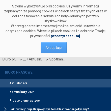
Przejdź do komentarzy
Strona wykorzystuje pliki cookies. Używamy informacji
zapisanych za pomocą cookies w celach statystycznych oraz w
celu dostosowania serwisu do indywidualnych potrzeb
użytkowników.
W przeglądarce internetowej można zmienić ustawienia
dotyczące cookies. Więcej o plikach cookies i o ochronie Twojej
prywatności
przeczytasz tutaj
.
Akceptuję
Biuro prasowe
Aktualności
Spotkanie informacyjne dotyczące Interwencyjnych Programów DSR
>
>
BIURO PRASOWE
Aktualności
Komunikaty OSP
Prosto o energetyce
Jak funkcjonuje Krajowy System Elektroenergetyczny?