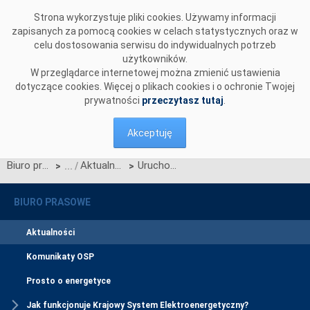
Przejdź do komentarzy
Strona wykorzystuje pliki cookies. Używamy informacji
zapisanych za pomocą cookies w celach statystycznych oraz w
celu dostosowania serwisu do indywidualnych potrzeb
użytkowników.
W przeglądarce internetowej można zmienić ustawienia
dotyczące cookies. Więcej o plikach cookies i o ochronie Twojej
prywatności
przeczytasz tutaj
.
Akceptuję
Biuro prasowe
Aktualności
Uruchomienie CSIRE w świetle planowanych zmian w ustawie Prawo energetyczne – materiały z II spotkania URE z uczestnikami rynku
>
>
BIURO PRASOWE
Aktualności
Komunikaty OSP
Prosto o energetyce
Jak funkcjonuje Krajowy System Elektroenergetyczny?