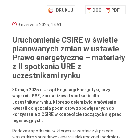
DRUKUJ
DOC
PDF
9 czerwca 2025, 14:51
Uruchomienie CSIRE w świetle
planowanych zmian w ustawie
Prawo energetyczne – materiały
z II spotkania URE z
uczestnikami rynku
30 maja 2025 r. Urząd Regulacji Energetyki, przy
wsparciu PSE, zorganizował spotkanie dla
uczestników rynku, którego celem było omówienie
kwestii dołączania podmiotów zobowiązanych do
korzystania z CSIRE w kontekście toczących się prac
legislacyjnych.
Podczas spotkania, w którym uczestniczyli przede
wszystkim sprzedawcy energii elektrycznej i podmioty