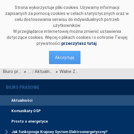
Przejdź do komentarzy
Strona wykorzystuje pliki cookies. Używamy informacji
zapisanych za pomocą cookies w celach statystycznych oraz w
celu dostosowania serwisu do indywidualnych potrzeb
użytkowników.
W przeglądarce internetowej można zmienić ustawienia
dotyczące cookies. Więcej o plikach cookies i o ochronie Twojej
prywatności
przeczytasz tutaj
.
Akceptuję
Biuro prasowe
Aktualności
Walne Zgromadzenie ENTSO-E - po raz pierwszy w Polsce!
>
>
BIURO PRASOWE
Aktualności
Komunikaty OSP
Prosto o energetyce
Jak funkcjonuje Krajowy System Elektroenergetyczny?