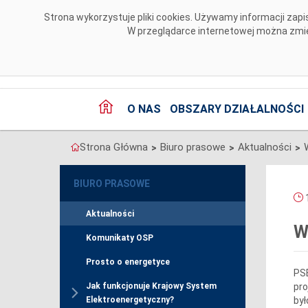
Przejdź do komentarzy
Strona wykorzystuje pliki cookies. Używamy informacji za
W przeglądarce internetowej można zmien
O NAS
OBSZARY DZIAŁALNOŚCI
Strona Główna
Biuro prasowe
Aktualności
>
>
>
BIURO PRASOWE
1
Aktualności
W
Komunikaty OSP
Prosto o energetyce
PSE
pro
Jak funkcjonuje Krajowy System
był
Elektroenergetyczny?