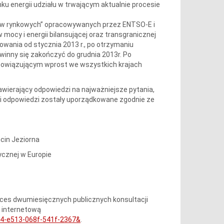
ku energii udziału w trwającym aktualnie procesie
ksów rynkowych” opracowywanych przez ENTSO-E i
ocy i energii bilansującej oraz transgranicznej
wania od stycznia 2013 r., po otrzymaniu
winny się zakończyć do grudnia 2013r. Po
bowiązującym wprost we wszystkich krajach
awierający odpowiedzi na najważniejsze pytania,
a i odpowiedzi zostały uporządkowane zgodnie ze
ncin Jeziorna
ycznej w Europie
ces dwumiesięcznych publicznych konsultacji
 internetową
04-e513-068f-541f-2367&
.