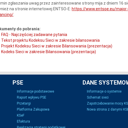
min zgłaszania uwag przez zainteresowane strony mija z dniem 16 sie
nież na stronie internetowej ENTSO-E:
https://www.entsoe.eu/major-
ancing/
.
kumenty do pobrania:
FAQ - Najczęściej zadawane pytania
Tekst projektu Kodeksu Sieci w zakresie bilansowania
Projekt Kodeksu Sieci w zakresie Bilansowania (prezentacja)
Kodeks Sieci w zakresie Bilansowania (prezentacja)
PSE
DANE SYSTEMO
Informacje podstawowe
Informacje o systemie
Raport wpływu PSE
Schemat sieci
Przetargi
Zapotrzebowanie mocy K
Platforma Zakupowa
Nowa strona z danymi KSE
KSeF
Efaktura
Realizacja strategii podatkowej