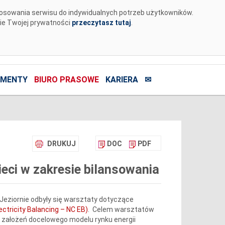
tosowania serwisu do indywidualnych potrzeb użytkowników.
nie Twojej prywatności
przeczytasz tutaj
.
MENTY
BIURO PRASOWE
KARIERA
✉
DRUKUJ
DOC
PDF
eci w zakresie bilansowania
e Jeziornie odbyły się warsztaty dotyczące
ctricity Balancing – NC EB)
. Celem warsztatów
 założeń docelowego modelu rynku energii