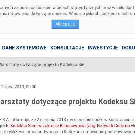
pisanych za pomocą cookies w celach statystycznych oraz w celu dos
ić ustawienia dotyczące cookies. Więcej o plikach cookies i o ochro
Akceptuję
DANE SYSTEMOWE
KONSULTACJE
INWESTYCJE
DOKU
Warsztaty dotyczące projektu Kodeksu Sieci w zakresie bilansowania
2 lipca 2013, 00:00
arsztaty dotyczące projektu Kodeksu Si
 S.A. informuje, że 2 sierpnia 2013 r. w siedzibie spółki w Konstancini
jektu
Kodeksu Sieci w zakresie Bilansowania (ang. Network Code on Ele
o przybliżenie procesu tworzenia Kodeksu i omówienie podstawowych