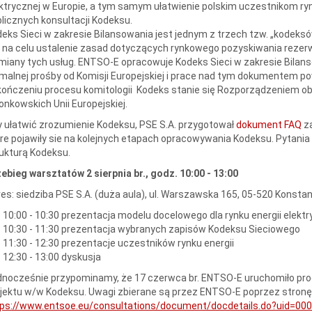
ktrycznej w Europie, a tym samym ułatwienie polskim uczestnikom ryn
licznych konsultacji Kodeksu.
eks Sieci w zakresie Bilansowania jest jednym z trzech tzw. „kode
na celu ustalenie zasad dotyczących rynkowego pozyskiwania rezerw m
iany tych usług. ENTSO-E opracowuje Kodeks Sieci w zakresie Bilanso
malnej prośby od Komisji Europejskiej i prace nad tym dokumentem po
ończeniu procesu komitologii Kodeks stanie się Rozporządzeniem o
onkowskich Unii Europejskiej.
 ułatwić zrozumienie Kodeksu, PSE S.A. przygotował
dokument FAQ
z
re pojawiły sie na kolejnych etapach opracowywania Kodeksu. Pytani
ukturą Kodeksu.
zebieg warsztatów
2 sierpnia br., godz. 10:00 - 13:00
es: siedziba PSE S.A. (duża aula), ul. Warszawska 165, 05-520 Konsta
10:00 - 10:30 prezentacja modelu docelowego dla rynku energii elektr
10:30 - 11:30 prezentacja wybranych zapisów Kodeksu Sieciowego
11:30 - 12:30 prezentacje uczestników rynku energii
12:30 - 13:00 dyskusja
nocześnie przypominamy, że 17 czerwca br. ENTSO-E uruchomiło pro
jektu w/w Kodeksu. Uwagi zbierane są przez ENTSO-E poprzez stronę
tps://www.entsoe.eu/consultations/document/docdetails.do?uid=00