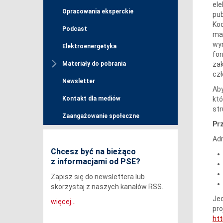
ele
Opracowania eksperckie
pub
Kod
Podcast
ma 
wym
Elektroenergetyka
for
zak
Materiały do pobrania
czł
Newsletter
Aby
któ
Kontakt dla mediów
str
Zaangażowanie społeczne
Pr
Adr
Chcesz być na bieżąco
z informacjami od PSE?
Zapisz się do newslettera lub
skorzystaj z naszych kanałów RSS.
Jed
więcej...
pro
ht