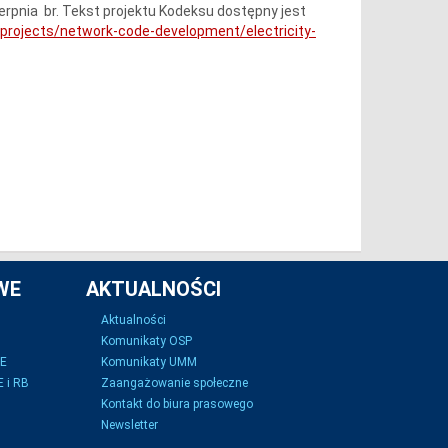
rpnia br. Tekst projektu Kodeksu dostępny jest
projects/network-code-development/electricity-
WE
AKTUALNOŚCI
Aktualności
Komunikaty OSP
SE
Komunikaty UMM
 i RB
Zaangażowanie społeczne
Kontakt do biura prasowego
Newsletter