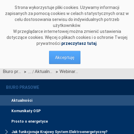
Przejdź do komentarzy
Strona wykorzystuje pliki cookies. Używamy informacji
zapisanych za pomocą cookies w celach statystycznych oraz w
celu dostosowania serwisu do indywidualnych potrzeb
użytkowników.
W przeglądarce internetowej można zmienić ustawienia
dotyczące cookies. Więcej o plikach cookies i o ochronie Twojej
prywatności
przeczytasz tutaj
.
Akceptuję
Biuro prasowe
Aktualności
Webinar poświęcony uruchomieniu Lokalnych Projektów Implementacyjnych SIDC (LIP14 i LIP17)
>
>
BIURO PRASOWE
Aktualności
Komunikaty OSP
Prosto o energetyce
Jak funkcjonuje Krajowy System Elektroenergetyczny?