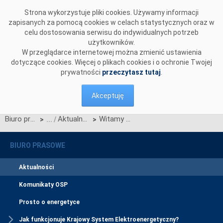
Przejdź do komentarzy
Strona wykorzystuje pliki cookies. Używamy informacji
zapisanych za pomocą cookies w celach statystycznych oraz w
celu dostosowania serwisu do indywidualnych potrzeb
użytkowników.
W przeglądarce internetowej można zmienić ustawienia
dotyczące cookies. Więcej o plikach cookies i o ochronie Twojej
prywatności
przeczytasz tutaj
.
Akceptuję
Biuro prasowe
Aktualności
Witamy w nowym serwisie internetowym PSE S.A.
>
>
BIURO PRASOWE
Aktualności
Komunikaty OSP
Prosto o energetyce
Jak funkcjonuje Krajowy System Elektroenergetyczny?