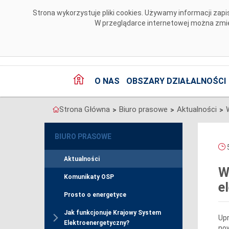
Przejdź do komentarzy
Strona wykorzystuje pliki cookies. Używamy informacji za
W przeglądarce internetowej można zmien
O NAS
OBSZARY DZIAŁALNOŚCI
Strona Główna
Biuro prasowe
Aktualności
>
>
>
BIURO PRASOWE
5
Aktualności
W
Komunikaty OSP
e
Prosto o energetyce
Jak funkcjonuje Krajowy System
Upr
Elektroenergetyczny?
now