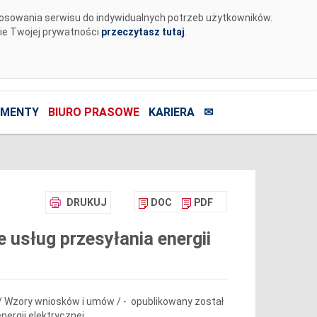
tosowania serwisu do indywidualnych potrzeb użytkowników.
nie Twojej prywatności
przeczytasz tutaj
.
MENTY
BIURO PRASOWE
KARIERA
✉
DRUKUJ
DOC
PDF
usług przesyłania energii
a / Wzory wniosków i umów / - opublikowany został
ergii elektrycznej.