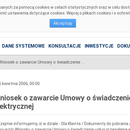
pisanych za pomocą cookies w celach statystycznych oraz w celu dos
ić ustawienia dotyczące cookies. Więcej o plikach cookies i o ochro
Akceptuję
DANE SYSTEMOWE
KONSULTACJE
INWESTYCJE
DOKU
Wniosek o zawarcie Umowy o świadczenie usług przesyłania energii elektrycznej
 kwietnia 2006, 00:00
niosek o zawarcie Umowy o świadczenie 
lektrycznej
zejmie informujemy, iż w dziale - Dla Klienta / Dokumenty do pobrani
y wzór Wniosku o zawarcie Umowy o świadczenie usług przesyłania en