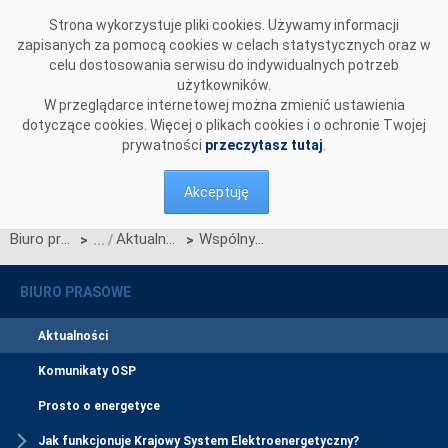
Przejdź do komentarzy
Strona wykorzystuje pliki cookies. Używamy informacji
zapisanych za pomocą cookies w celach statystycznych oraz w
celu dostosowania serwisu do indywidualnych potrzeb
użytkowników.
W przeglądarce internetowej można zmienić ustawienia
dotyczące cookies. Więcej o plikach cookies i o ochronie Twojej
prywatności
przeczytasz tutaj
.
Akceptuję
Biuro prasowe
Aktualności
Wspólny komunikat Polskich Sieci Elektroenergetycznych (PSE) i Svenska Kraftnät (Svk) w sprawie aktywowania SIDC (XBID) na połączeniu Polska-Szwecja
>
>
BIURO PRASOWE
Aktualności
Komunikaty OSP
Prosto o energetyce
Jak funkcjonuje Krajowy System Elektroenergetyczny?