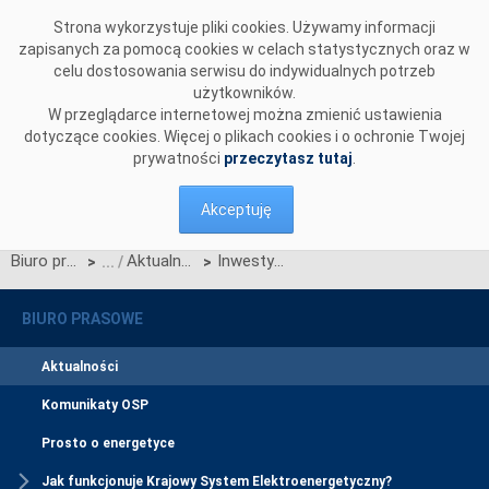
Przejdź do komentarzy
Strona wykorzystuje pliki cookies. Używamy informacji
zapisanych za pomocą cookies w celach statystycznych oraz w
celu dostosowania serwisu do indywidualnych potrzeb
użytkowników.
W przeglądarce internetowej można zmienić ustawienia
dotyczące cookies. Więcej o plikach cookies i o ochronie Twojej
prywatności
przeczytasz tutaj
.
Akceptuję
Biuro prasowe
Aktualności
Inwestycje PSE na interaktywnej mapie
>
>
BIURO PRASOWE
Aktualności
Komunikaty OSP
Prosto o energetyce
Jak funkcjonuje Krajowy System Elektroenergetyczny?