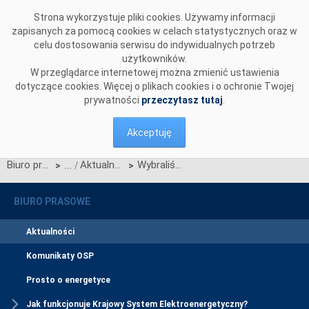
Przejdź do komentarzy
Strona wykorzystuje pliki cookies. Używamy informacji
zapisanych za pomocą cookies w celach statystycznych oraz w
celu dostosowania serwisu do indywidualnych potrzeb
użytkowników.
W przeglądarce internetowej można zmienić ustawienia
dotyczące cookies. Więcej o plikach cookies i o ochronie Twojej
prywatności
przeczytasz tutaj
.
Akceptuję
Biuro prasowe
Aktualności
Wybraliśmy wykonawcę nowej stacji elektroenergetycznej Jarosław Systemowa
>
>
BIURO PRASOWE
Aktualności
Komunikaty OSP
Prosto o energetyce
Jak funkcjonuje Krajowy System Elektroenergetyczny?