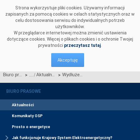
Przejdź do komentarzy
Strona wykorzystuje pliki cookies. Używamy informacji
zapisanych za pomocą cookies w celach statystycznych oraz w
celu dostosowania serwisu do indywidualnych potrzeb
użytkowników.
W przeglądarce internetowej można zmienić ustawienia
dotyczące cookies. Więcej o plikach cookies i o ochronie Twojej
prywatności
przeczytasz tutaj
.
Akceptuję
Biuro prasowe
Aktualności
Wydłużenie okresu realizacji „Testów technicznych integracji systemów IT z CSIRE”
>
>
BIURO PRASOWE
Aktualności
Komunikaty OSP
Prosto o energetyce
Jak funkcjonuje Krajowy System Elektroenergetyczny?