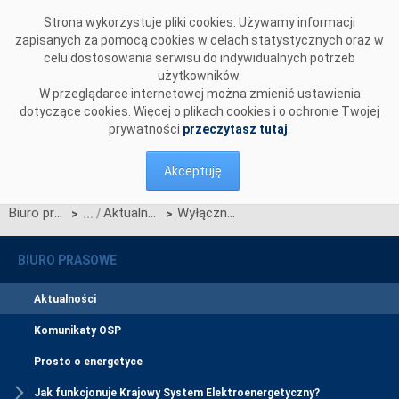
Przejdź do komentarzy
Strona wykorzystuje pliki cookies. Używamy informacji
zapisanych za pomocą cookies w celach statystycznych oraz w
celu dostosowania serwisu do indywidualnych potrzeb
użytkowników.
W przeglądarce internetowej można zmienić ustawienia
dotyczące cookies. Więcej o plikach cookies i o ochronie Twojej
prywatności
przeczytasz tutaj
.
Akceptuję
Biuro prasowe
Aktualności
Wyłączniki do sieci 110 kV, 220 kV i 400 kV
>
>
BIURO PRASOWE
Aktualności
Komunikaty OSP
Prosto o energetyce
Jak funkcjonuje Krajowy System Elektroenergetyczny?