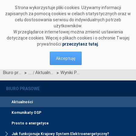
Przejdź do komentarzy
Strona wykorzystuje pliki cookies. Używamy informacji
zapisanych za pomocą cookies w celach statystycznych oraz w
celu dostosowania serwisu do indywidualnych potrzeb
użytkowników.
W przeglądarce internetowej można zmienić ustawienia
dotyczące cookies. Więcej o plikach cookies i o ochronie Twojej
prywatności
przeczytasz tutaj
.
Akceptuję
Biuro prasowe
Aktualności
Wyniki Przetargu na rezerwację zdolności przesyłowych w listopadzie 2004 roku
>
>
BIURO PRASOWE
Aktualności
Komunikaty OSP
Prosto o energetyce
Jak funkcjonuje Krajowy System Elektroenergetyczny?