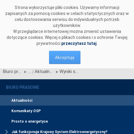
Przejdź do komentarzy
Strona wykorzystuje pliki cookies. Używamy informacji
zapisanych za pomocą cookies w celach statystycznych oraz w
celu dostosowania serwisu do indywidualnych potrzeb
użytkowników.
W przeglądarce internetowej można zmienić ustawienia
dotyczące cookies. Więcej o plikach cookies i o ochronie Twojej
prywatności
przeczytasz tutaj
.
Akceptuję
Biuro prasowe
Aktualności
Wyniki skoordynowanych przetargów CEPS/PSE-O/VE-T na rok 2005
>
>
BIURO PRASOWE
Aktualności
Komunikaty OSP
Prosto o energetyce
Jak funkcjonuje Krajowy System Elektroenergetyczny?