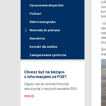
Lit
Opracowania eksperckie
zo
kon
Podcast
lut
Elektroenergetyka
- O
uła
Materiały do pobrania
sąs
wła
Newsletter
Gr
Kontakt dla mediów
Śmi
wyk
Zaangażowanie społeczne
Chcesz być na bieżąco
z informacjami od PSE?
Zapisz się do newslettera lub
skorzystaj z naszych kanałów RSS.
więcej...