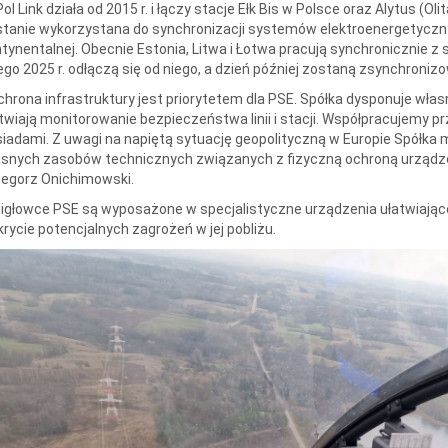
Pol Link działa od 2015 r. i łączy stacje Ełk Bis w Polsce oraz Alytus (Ol
stanie wykorzystana do synchronizacji systemów elektroenergetycz
tynentalnej. Obecnie Estonia, Litwa i Łotwa pracują synchronicznie
ego 2025 r. odłączą się od niego, a dzień później zostaną zsynchron
chrona infrastruktury jest priorytetem dla PSE. Spółka dysponuje wła
twiają monitorowanie bezpieczeństwa linii i stacji. Współpracujemy 
iadami. Z uwagi na napiętą sytuację geopolityczną w Europie Spółk
snych zasobów technicznych związanych z fizyczną ochroną urządze
zegorz Onichimowski.
głowce PSE są wyposażone w specjalistyczne urządzenia ułatwiające 
rycie potencjalnych zagrożeń w jej pobliżu.