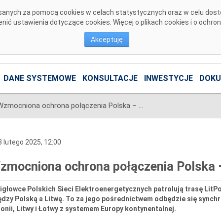
pisanych za pomocą cookies w celach statystycznych oraz w celu dos
ić ustawienia dotyczące cookies. Więcej o plikach cookies i o ochro
Akceptuję
DANE SYSTEMOWE
KONSULTACJE
INWESTYCJE
DOKU
Wzmocniona ochrona połączenia Polska – Litwa
 lutego 2025, 12:00
zmocniona ochrona połączenia Polska 
głowce Polskich Sieci Elektroenergetycznych patrolują trasę LitP
ędzy Polską a Litwą. To za jego pośrednictwem odbędzie się sync
onii, Litwy i Łotwy z systemem Europy kontynentalnej.