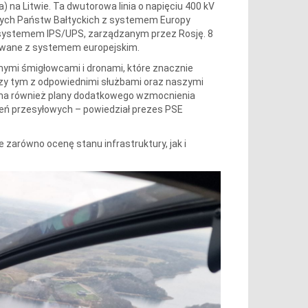
ita) na Litwie. Ta dwutorowa linia o napięciu 400 kV
nych Państw Bałtyckich z systemem Europy
 z systemem IPS/UPS, zarządzanym przez Rosję. 8
izowane z systemem europejskim.
snymi śmigłowcami i dronami, które znacznie
przy tym z odpowiednimi służbami oraz naszymi
a ma również plany dodatkowego wzmocnienia
ń przesyłowych – powiedział prezes PSE
zarówno ocenę stanu infrastruktury, jak i