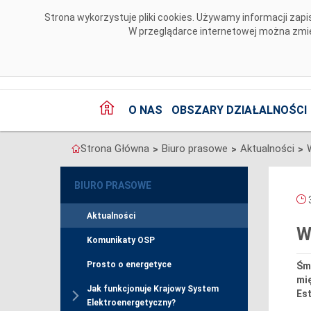
Przejdź do komentarzy
Strona wykorzystuje pliki cookies. Używamy informacji za
W przeglądarce internetowej można zmien
O NAS
OBSZARY DZIAŁALNOŚCI
Strona Główna
Biuro prasowe
Aktualności
>
>
>
BIURO PRASOWE
3
Aktualności
W
Komunikaty OSP
Prosto o energetyce
Śmi
mi
Jak funkcjonuje Krajowy System
Est
Elektroenergetyczny?