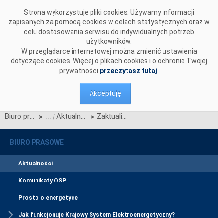
Przejdź do komentarzy
Strona wykorzystuje pliki cookies. Używamy informacji
zapisanych za pomocą cookies w celach statystycznych oraz w
celu dostosowania serwisu do indywidualnych potrzeb
użytkowników.
W przeglądarce internetowej można zmienić ustawienia
dotyczące cookies. Więcej o plikach cookies i o ochronie Twojej
prywatności
przeczytasz tutaj
.
Akceptuję
Biuro prasowe
Aktualności
Zaktualizowane Standardy Techniczne w PSE
>
>
BIURO PRASOWE
Aktualności
Komunikaty OSP
Prosto o energetyce
Jak funkcjonuje Krajowy System Elektroenergetyczny?