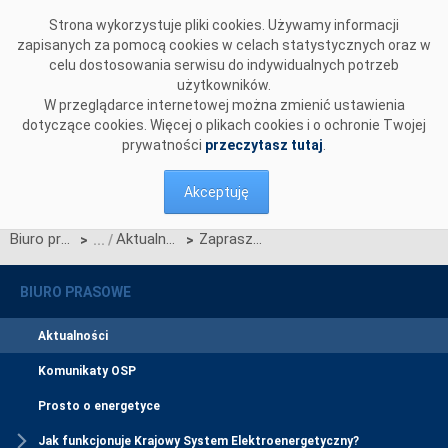
Przejdź do komentarzy
Strona wykorzystuje pliki cookies. Używamy informacji
zapisanych za pomocą cookies w celach statystycznych oraz w
celu dostosowania serwisu do indywidualnych potrzeb
użytkowników.
W przeglądarce internetowej można zmienić ustawienia
dotyczące cookies. Więcej o plikach cookies i o ochronie Twojej
prywatności
przeczytasz tutaj
.
Akceptuję
Biuro prasowe
Aktualności
Zapraszamy do udziału w badaniu oczekiwań interesariuszy, które zostaną uwzględnione w doborze treści zintegrowanego raportu PSE za 2016 rok!
>
>
BIURO PRASOWE
Aktualności
Komunikaty OSP
Prosto o energetyce
Jak funkcjonuje Krajowy System Elektroenergetyczny?