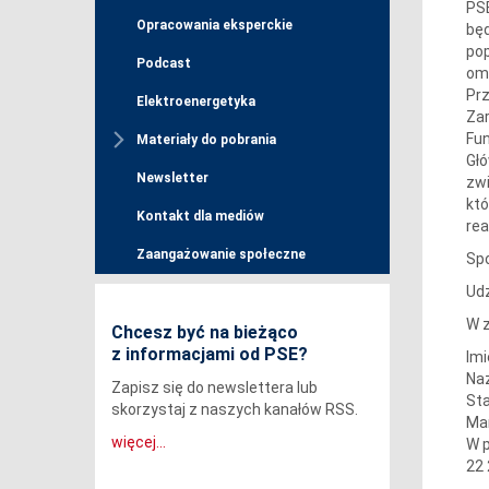
PSE
Opracowania eksperckie
będ
pop
Podcast
omó
Prz
Elektroenergetyka
Zar
Fun
Materiały do pobrania
Głó
Newsletter
zwi
któ
Kontakt dla mediów
rea
Zaangażowanie społeczne
Spo
Udz
W z
Chcesz być na bieżąco
z informacjami od PSE?
Imi
Na
Zapisz się do newslettera lub
St
skorzystaj z naszych kanałów RSS.
Mar
więcej...
W p
22 