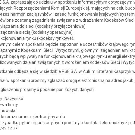
 S.A. zapraszają do udziału w spotkaniu informacyjnym dotyczącym 
ących Rozporządzeniami Komisji Europejskiej, mających na celu budowę
rzez harmonizację rynków i zasad funkcjonowania krajowych system
wione zostaną zagadnienia związane z wdrażaniem Kodeksów Sieci i
yłączania do sieci (kodeksy przyłączeniowe);
ządzania siecią (kodeksy operacyjne);
kcjonowania rynku (kodeksy rynkowe).
wnym celem spotkania będzie zapoznanie uczestników krajowego rynk
ązanymi z Kodeksami Sieci i Wytycznymi, głównymi zagadnieniami kt
rych będą wpływały na funkcjonowanie krajowego rynku energii elekt
lizowanych działań związanych z wdrożeniem Kodeksów Sieci i Wytyc
tkanie odbędzie się w siedzibie PSE S.A. w Auli im. Stefanii Kasprzyk w
iał w spotkaniu prosimy zgłaszać drogą elektroniczną na adres jakub
głoszeniu prosimy o podanie poniższych danych:
ę i Nazwisko
zwa firmy
anowisko
ka oraz numer rejestracyjny auta
rzypadku pytań organizacyjnych prosimy o kontakt telefoniczny z 
242 1497.