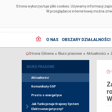
Przejdź do komentarzy
Strona wykorzystuje pliki cookies. Używamy informacji za
W przeglądarce internetowej można zmien
O NAS
OBSZARY DZIAŁALNOŚCI
Strona Główna
Biuro prasowe
Aktualności
>
>
>
BIURO PRASOWE
1
Aktualności
Z
Komunikaty OSP
r
Prosto o energetyce
W
Jak funkcjonuje Krajowy System
Elektroenergetyczny?