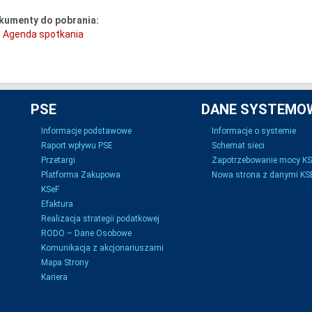
kumenty do pobrania:
Agenda spotkania
PSE
DANE SYSTEMO
Informacje podstawowe
Informacje o systemie
Raport wpływu PSE
Schemat sieci
Przetargi
Zapotrzebowanie mocy K
Platforma Zakupowa
Nowa strona z danymi KSE
KSeF
Efaktura
Realizacja strategii podatkowej
RODO – Dane Osobowe
Komunikacja z akcjonariuszami
Mapa Strony
Kariera