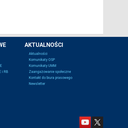
WE
AKTUALNOŚCI
Aktualności
Komunikaty OSP
SE
Komunikaty UMM
 i RB
Zaangażowanie społeczne
Kontakt do biura prasowego
Newsletter