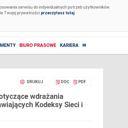
tosowania serwisu do indywidualnych potrzeb użytkowników.
nie Twojej prywatności
przeczytasz tutaj
.
MENTY
BIURO PRASOWE
KARIERA
✉
DRUKUJ
DOC
PDF
dotyczące wdrażania
wiających Kodeksy Sieci i
j