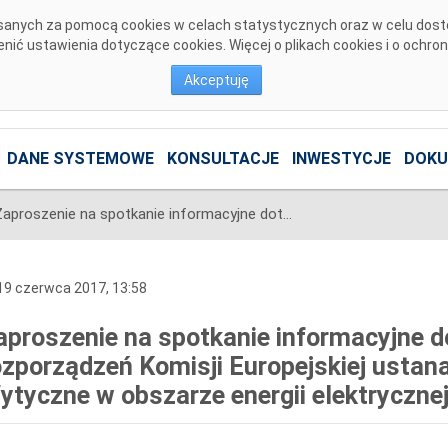
pisanych za pomocą cookies w celach statystycznych oraz w celu dos
ić ustawienia dotyczące cookies. Więcej o plikach cookies i o ochro
Akceptuję
DANE SYSTEMOWE
KONSULTACJE
INWESTYCJE
DOKU
Zaproszenie na spotkanie informacyjne dotyczące wdrażania rozporządzeń Komisji Europejskiej ustanawiających Kodeksy Sieci i Wytyczne w obszarze energii elektrycznej
9 czerwca 2017, 13:58
aproszenie na spotkanie informacyjne 
ozporządzeń Komisji Europejskiej ustana
ytyczne w obszarze energii elektryczne