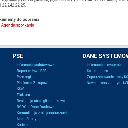
 22 242 22 25.
kumenty do pobrania:
Agenda spotkania
PSE
DANE SYSTEMO
Informacje podstawowe
Informacje o systemie
Raport wpływu PSE
Schemat sieci
Przetargi
Zapotrzebowanie mocy K
Platforma Zakupowa
Nowa strona z danymi KSE
KSeF
Efaktura
Realizacja strategii podatkowej
RODO – Dane Osobowe
Komunikacja z akcjonariuszami
Mapa Strony
Kariera