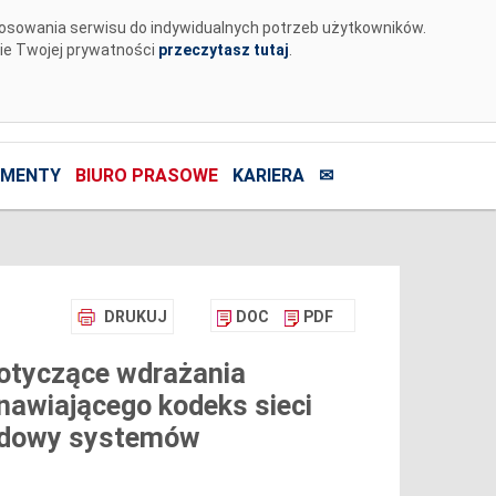
tosowania serwisu do indywidualnych potrzeb użytkowników.
nie Twojej prywatności
przeczytasz tutaj
.
MENTY
BIURO PRASOWE
KARIERA
✉
DRUKUJ
DOC
PDF
dotyczące wdrażania
anawiającego kodeks sieci
budowy systemów