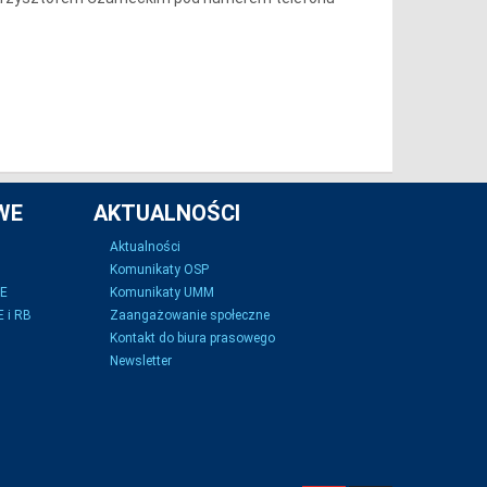
WE
AKTUALNOŚCI
Aktualności
Komunikaty OSP
SE
Komunikaty UMM
 i RB
Zaangażowanie społeczne
Kontakt do biura prasowego
Newsletter