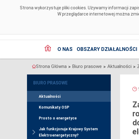
Przejdź do komentarzy
Strona wykorzystuje pliki cookies. Używamy informacji za
W przeglądarce internetowej można zmien
O NAS
OBSZARY DZIAŁALNOŚCI
Strona Główna
Biuro prasowe
Aktualności
>
>
>
BIURO PRASOWE
1
Aktualności
Z
Komunikaty OSP
r
Prosto o energetyce
d
Jak funkcjonuje Krajowy System
e
Elektroenergetyczny?