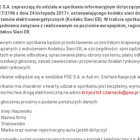
E S.A. zapraszają do udziału w spotkaniu informacyjnym dotyczący
7/2196 z dnia 24 listopada 2017 r. ustanawiającego kodeks sieci 
stemów elektroenergetycznych (Kodeks Sieci ER). W trakcie spotk
gadnienia związane z realizowanym na poziomie europejskim, regi
eksu Sieci ER.
wnym celem spotkania będzie przedstawienie uczestnikom krajowego 
ązanych z wdrożeniem Kodeksu Sieci ER, w szczególności: sporządzen
tych w planie odbudowy, opracowania planu obrony systemu, planu o
unikacji głosowej, zasad zawieszania i przywracania działań rynkow
ałań rynkowych.
tkanie odbędzie się w siedzibie PSE S.A. w Auli im. Stefanii Kasprzyk w
tkanie ma charakter otwarty, udział w spotkaniu jest bezpłatny, wym
estnictwa drogą elektroniczną na adres
krzysztof.czarnecki@pse.pl
głoszeniu prosimy o podanie poniższych danych:
Imię i Nazwisko
Nazwa firmy
Stanowisko
Marka oraz numer rejestracyjny auta (jeżeli dotyczy)
rzypadku pytań organizacyjnych prosimy o kontakt telefoniczny z p