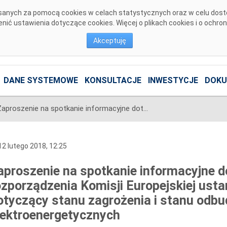
pisanych za pomocą cookies w celach statystycznych oraz w celu dos
ić ustawienia dotyczące cookies. Więcej o plikach cookies i o ochro
Akceptuję
DANE SYSTEMOWE
KONSULTACJE
INWESTYCJE
DOKU
Zaproszenie na spotkanie informacyjne dotyczące wdrażania rozporządzenia Komisji Europejskiej ustanawiającego kodeks sieci dotyczący stanu zagrożenia i stanu odbudowy systemów elektroenergetycznych
2 lutego 2018, 12:25
aproszenie na spotkanie informacyjne 
ozporządzenia Komisji Europejskiej ust
otyczący stanu zagrożenia i stanu od
lektroenergetycznych