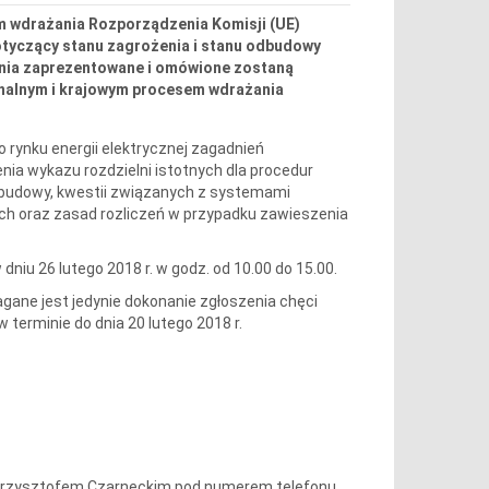
m wdrażania Rozporządzenia Komisji (UE)
dotyczący stanu zagrożenia i stanu odbudowy
ania zaprezentowane i omówione zostaną
onalnym i krajowym procesem wdrażania
rynku energii elektrycznej zagadnień
ia wykazu rozdzielni istotnych dla procedur
dbudowy, kwestii związanych z systemami
ych oraz zasad rozliczeń w przypadku zawieszenia
 dniu 26 lutego 2018 r. w godz. od 10.00 do 15.00.
agane jest jedynie dokonanie zgłoszenia chęci
w terminie do dnia 20 lutego 2018 r.
. Krzysztofem Czarneckim pod numerem telefonu