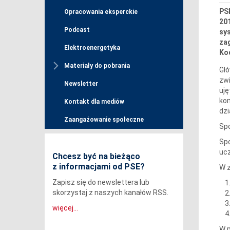
PS
Opracowania eksperckie
201
Podcast
sy
za
Elektroenergetyka
Kod
Materiały do pobrania
Głó
zwi
Newsletter
uję
kom
Kontakt dla mediów
dzi
Zaangażowanie społeczne
Spo
Spo
ucz
Chcesz być na bieżąco
z informacjami od PSE?
W z
Zapisz się do newslettera lub
skorzystaj z naszych kanałów RSS.
więcej...
W p