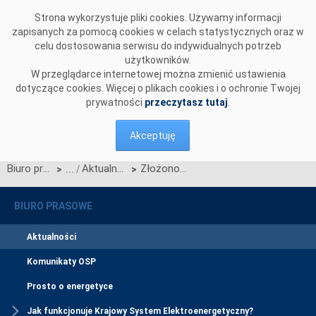
Przejdź do komentarzy
Strona wykorzystuje pliki cookies. Używamy informacji
zapisanych za pomocą cookies w celach statystycznych oraz w
celu dostosowania serwisu do indywidualnych potrzeb
użytkowników.
W przeglądarce internetowej można zmienić ustawienia
dotyczące cookies. Więcej o plikach cookies i o ochronie Twojej
prywatności
przeczytasz tutaj
.
Akceptuję
Biuro prasowe
Aktualności
Złożono dwie oferty ostateczne na wykonanie CSIRE
>
>
BIURO PRASOWE
Aktualności
Komunikaty OSP
Prosto o energetyce
Jak funkcjonuje Krajowy System Elektroenergetyczny?