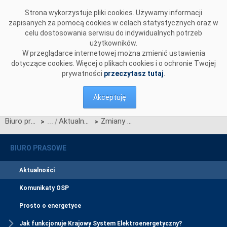
Przejdź do komentarzy
Strona wykorzystuje pliki cookies. Używamy informacji
zapisanych za pomocą cookies w celach statystycznych oraz w
celu dostosowania serwisu do indywidualnych potrzeb
użytkowników.
W przeglądarce internetowej można zmienić ustawienia
dotyczące cookies. Więcej o plikach cookies i o ochronie Twojej
prywatności
przeczytasz tutaj
.
Akceptuję
Biuro prasowe
Aktualności
Zmiany w składzie Rady Nadzorczej PSE Operator S.A.
>
>
BIURO PRASOWE
Aktualności
Komunikaty OSP
Prosto o energetyce
Jak funkcjonuje Krajowy System Elektroenergetyczny?