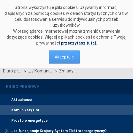
Przejdź do komentarzy
Strona wykorzystuje pliki cookies. Używamy informacji
zapisanych za pomocą cookies w celach statystycznych oraz w
celu dostosowania serwisu do indywidualnych potrzeb
użytkowników.
W przeglądarce internetowej można zmienić ustawienia
dotyczące cookies. Więcej o plikach cookies i o ochronie Twojej
prywatności
przeczytasz tutaj
.
Akceptuję
Biuro prasowe
Komunikaty OSP
Zmiany w sposobie rozpatrywania wniosków o określenie warunków przyłączenia
>
>
BIURO PRASOWE
Aktualności
Komunikaty OSP
Prosto o energetyce
Jak funkcjonuje Krajowy System Elektroenergetyczny?