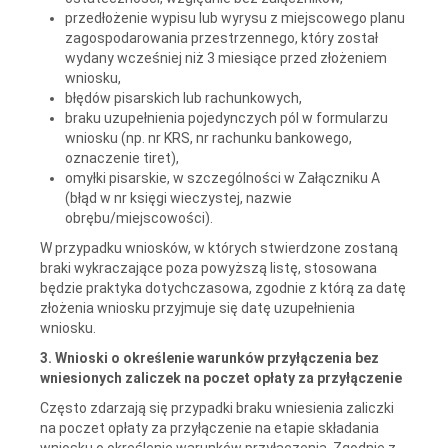
przedłożenie wypisu lub wyrysu z miejscowego planu
zagospodarowania przestrzennego, który został
wydany wcześniej niż 3 miesiące przed złożeniem
wniosku,
błędów pisarskich lub rachunkowych,
braku uzupełnienia pojedynczych pól w formularzu
wniosku (np. nr KRS, nr rachunku bankowego,
oznaczenie tiret),
omyłki pisarskie, w szczególności w Załączniku A
(błąd w nr księgi wieczystej, nazwie
obrębu/miejscowości).
W przypadku wniosków, w których stwierdzone zostaną
braki wykraczające poza powyższą listę, stosowana
będzie praktyka dotychczasowa, zgodnie z którą za datę
złożenia wniosku przyjmuje się datę uzupełnienia
wniosku.
3. Wnioski o określenie warunków przyłączenia bez
wniesionych zaliczek na poczet opłaty za przyłączenie
Często zdarzają się przypadki braku wniesienia zaliczki
na poczet opłaty za przyłączenie na etapie składania
wniosku o określenie warunków przyłączenia. Zgodnie z