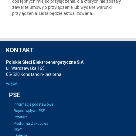
dostępnych miejsc przyłączenia, dla których nie zostały
zawarte umowy o przyłączenie lub wydane warunki
przyłączenia. Lista będzie aktualizowana.
KONTAKT
Polskie Sieci Elektroenergetyczne S.A.
ul. Warszawska 165
05-520 Konstancin-Jeziorna
więcej
PSE
Informacje podstawowe
Raport wpływu PSE
Przetargi
Platforma Zakupowa
KSeF