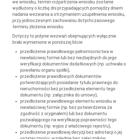
we wniosku, termin rozpatrzenia wniosku zostanie
wydłużony o liczbę dni przypadających pomiędzy dniem
nadania wezwania a otrzymaniem uzupełnienia wniosku,
przy jednoczesnym zachowaniu dotychczasowego
terminu złożenia wniosku.
Dotyczy to jedynie wezwań obejmujących wyłącznie
braki wymienione w poniższej liście:
przedłożenie prawidłowego pełnomocnictwa w
niewłaściwej formie lub bez niezbędnych do jego
weryfikacji dokumentów dodatkowych (np. uchwała o
powołaniu organu spółki),
przedłożenie prawidłowych dokumentów
potwierdzających posiadanie tytułu prawnego do
nieruchomości bez przedłożenia elementu tego
dokumentu (np. załącznika do umowy),
przedłożenie prawidłowego elementu wniosku w
niewłaściwej formie (np. bez potwierdzenia za
zgodność z oryginałem) lub bez dokumentu
pozwalającego na weryfikację poprawności tego
dokumentu (np. wypis z właściwego rejestru),
przedłożenie prawidłowej decyzji bez adnotacji o jej
ostateczności, względnie bez załączników,