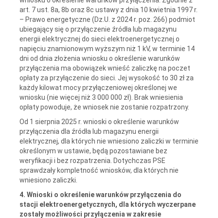
art. 7 ust. 8a, 8b oraz 8c ustawy z dnia 10 kwietnia 1997 r.
– Prawo energetyczne (Dz.U. z 2024 r. poz. 266) podmiot
ubiegający się o przyłączenie źródła lub magazynu
energii elektrycznej do sieci elektroenergetycznej o
napięciu znamionowym wyższym niż 1 kV, w terminie 14
dni od dnia złożenia wniosku o określenie warunków
przyłączenia ma obowiązek wnieść zaliczkę na poczet
opłaty za przyłączenie do sieci. Jej wysokość to 30 zł za
każdy kilowat mocy przyłączeniowej określonej we
wniosku (nie więcej niż 3 000 000 zł). Brak wniesienia
opłaty powoduje, że wniosek nie zostanie rozpatrzony.
Od 1 sierpnia 2025 r. wnioski o określenie warunków
przyłączenia dla źródła lub magazynu energii
elektrycznej, dla których nie wniesiono zaliczki w terminie
określonym w ustawie, będą pozostawiane bez
weryfikacji i bez rozpatrzenia. Dotychczas PSE
sprawdzały kompletność wniosków, dla których nie
wniesiono zaliczki.
4. Wnioski o określenie warunków przyłączenia do
stacji elektroenergetycznych, dla których wyczerpane
zostały możliwości przyłączenia w zakresie