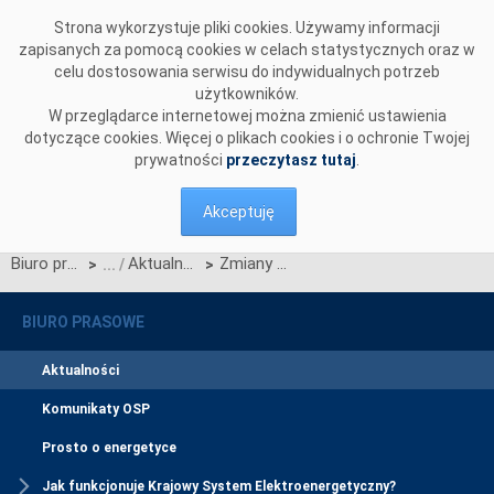
Przejdź do komentarzy
Strona wykorzystuje pliki cookies. Używamy informacji
zapisanych za pomocą cookies w celach statystycznych oraz w
celu dostosowania serwisu do indywidualnych potrzeb
użytkowników.
W przeglądarce internetowej można zmienić ustawienia
dotyczące cookies. Więcej o plikach cookies i o ochronie Twojej
prywatności
przeczytasz tutaj
.
Akceptuję
Biuro prasowe
Aktualności
Zmiany w zarządzie Polskich Sieci Elektroenergetycznych
>
>
BIURO PRASOWE
Aktualności
Komunikaty OSP
Prosto o energetyce
Jak funkcjonuje Krajowy System Elektroenergetyczny?