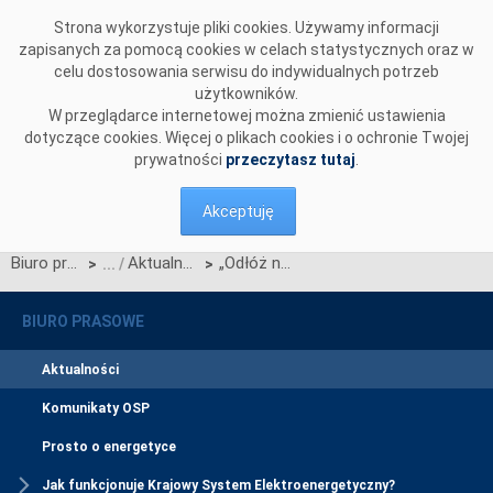
Przejdź do komentarzy
Strona wykorzystuje pliki cookies. Używamy informacji
zapisanych za pomocą cookies w celach statystycznych oraz w
celu dostosowania serwisu do indywidualnych potrzeb
użytkowników.
W przeglądarce internetowej można zmienić ustawienia
dotyczące cookies. Więcej o plikach cookies i o ochronie Twojej
prywatności
przeczytasz tutaj
.
Akceptuję
Biuro prasowe
Aktualności
„Odłóż na później” - kampania edukacyjna, która podpowiada, kiedy najlepiej używać prądu
>
>
BIURO PRASOWE
Aktualności
Komunikaty OSP
Prosto o energetyce
Jak funkcjonuje Krajowy System Elektroenergetyczny?