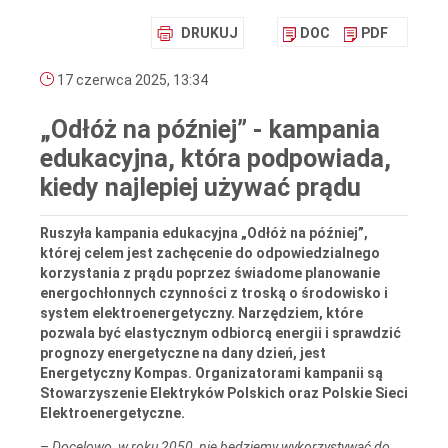
DRUKUJ
DOC
PDF
17 czerwca 2025, 13:34
„Odłóż na później” - kampania
edukacyjna, która podpowiada,
kiedy najlepiej używać prądu
Ruszyła kampania edukacyjna „Odłóż na później”,
której celem jest zachęcenie do odpowiedzialnego
korzystania z prądu poprzez świadome planowanie
energochłonnych czynności z troską o środowisko i
system elektroenergetyczny. Narzędziem, które
pozwala być elastycznym odbiorcą energii i sprawdzić
prognozy energetyczne na dany dzień, jest
Energetyczny Kompas. Organizatorami kampanii są
Stowarzyszenie Elektryków Polskich oraz Polskie Sieci
Elektroenergetyczne.
–
Docelowo, w roku 2050, nie będziemy wykorzystywać do