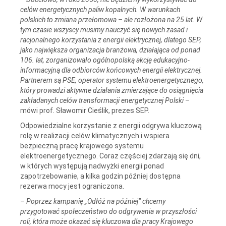
celów energetycznych paliw kopalnych. W warunkach
polskich to zmiana przełomowa – ale rozłożona na 25 lat. W
tym czasie wszyscy musimy nauczyć się nowych zasad i
racjonalnego korzystania z energii elektrycznej, dlatego SEP,
jako największa organizacja branżowa, działająca od ponad
106. lat, zorganizowało ogólnopolską akcję edukacyjno-
informacyjną dla odbiorców końcowych energii elektrycznej.
Partnerem są PSE, operator systemu elektroenergetycznego,
który prowadzi aktywne działania zmierzające do osiągnięcia
zakładanych celów transformacji energetycznej Polski
–
mówi prof. Sławomir Cieślik, prezes SEP.
Odpowiedzialne korzystanie z energii odgrywa kluczową
rolę w realizacji celów klimatycznych i wspiera
bezpieczną pracę krajowego systemu
elektroenergetycznego. Coraz częściej zdarzają się dni,
w których występują nadwyżki energii ponad
zapotrzebowanie, a kilka godzin później dostępna
rezerwa mocy jest ograniczona.
–
Poprzez kampanię „Odłóż na później” chcemy
przygotować społeczeństwo do odgrywania w przyszłości
roli, która może okazać się kluczowa dla pracy Krajowego