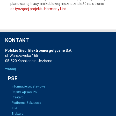
planowanej trasy linii kablowej można znaleźć na stronie
dotyczącej projektu Harmony Link
.
KONTAKT
Polskie Sieci Elektroenergetyczne S.A.
ul. Warszawska 165
05-520 Konstancin-Jeziorna
więcej
PSE
Informacje podstawowe
Raport wpływu PSE
Przetargi
Platforma Zakupowa
KSeF
Efaktura