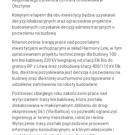
Olsztynie.
Kolejnym etapem dla obu inwestycji będzie uzyskanie
decyzji lokalizacyjnych oraz opracowanie projektów
budowlanych i uzyskanie decyzji administracyjnych o
pozwoleniu na budowę.
Równocześnie trwają prace nad pozostałymi
inwestycjami wchodzącymi w skład Harmony Link, w tym
opracowaniem projektu technicznego dla budowy 100
km linii kablowej 220 kV biegnącej od stacji Ełk Bis do
granicy RP z Litwą oraz rozbudową stacji 400/110 kV Ełk
Bis, dla której pozyskiwana jest decyzja o pozwoleniu na
budowę oraz dla której uruchomiono postępowanie o
udzielenie zamówienia na roboty budowlane.
Pod koniec ubiegłego roku zakończono prace nad
wytyczaniem trasy linii kablowej, która została
zlokalizowana w maksymalnym zbliżeniu do drogi
ekspresowej S61 (Via Baltica), co pozwoliło ograniczyć
ingerencję w tereny mieszkalne, rolnicze i leśne.
Wytyczenie trasy zostało poprzedzone procesem
informacyjno-konsultacyjnym, w którym właściciele i