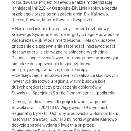
rozbudowana. Projekt przewiduje także modernizację
istniejącej linii 220 kV Ostrołęka-Ełk. Linia kablowa będzie
przebiegała przez teren sześciu gmin: Ełk, Kalinowo,
Raczki, Suwałki, Miasto Suwałki i Szypliszki.
– Harmony Link to strategiczny element rozbudowy
Krajowego Systemu Elektroenergetycznego – powiedział
Wiceprezes PSE Włodzimierz Mucha. – Ma on kluczowe
znaczenie dla zapewnienia stabilności i niezawodności
dostaw energii elektrycznej w północno-wschodniej
Polsce, a poprzez swój wymiar transgraniczny przyczyni
się także do zapewnienia bezpieczeństwa
energetycznego w naszej części Europy.
Przedsięwzięcie umożliwi również realizację kluczowych
inwestycji dla rozwoju regionu, w tym budowę kolei
dużych prędkości czy przyłączenie odbiorców w
Suwalskiej Specjalnej Strefie Ekonomicznej – podkreśla.
Decyzję środowiskową dla projektowanej w gminie
Suwałki stacji 220/110 kV Wigry wydał 19 stycznia br.
Regionalny Dyrektor Ochrony Środowiska w Białymstoku,
natomiast dla stacji 220/110 kV Norki w gminie Kalinowo
decyzja została wydana 9 kwietnia br. przez
Regionalnego Dyrektora Ochrony Środowiska w