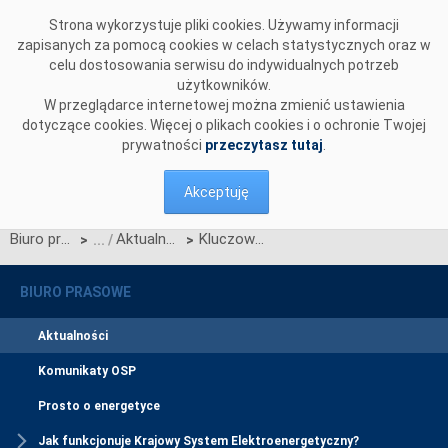
Przejdź do komentarzy
Strona wykorzystuje pliki cookies. Używamy informacji
zapisanych za pomocą cookies w celach statystycznych oraz w
celu dostosowania serwisu do indywidualnych potrzeb
użytkowników.
W przeglądarce internetowej można zmienić ustawienia
dotyczące cookies. Więcej o plikach cookies i o ochronie Twojej
prywatności
przeczytasz tutaj
.
Akceptuję
Biuro prasowe
Aktualności
Kluczowy etap w projekcie Harmony Link. Decyzje środowiskowe dla stacji Norki i Wigry
>
>
BIURO PRASOWE
Aktualności
Komunikaty OSP
Prosto o energetyce
Jak funkcjonuje Krajowy System Elektroenergetyczny?