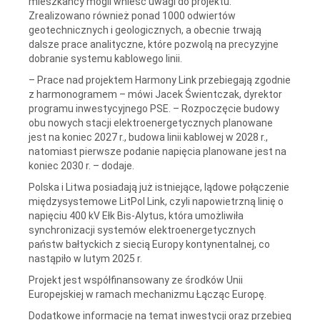
mieszkańcy mogli wnieść uwagi do projektu.
Zrealizowano również ponad 1000 odwiertów
geotechnicznych i geologicznych, a obecnie trwają
dalsze prace analityczne, które pozwolą na precyzyjne
dobranie systemu kablowego linii.
– Prace nad projektem Harmony Link przebiegają zgodnie
z harmonogramem – mówi Jacek Świentczak, dyrektor
programu inwestycyjnego PSE. – Rozpoczęcie budowy
obu nowych stacji elektroenergetycznych planowane
jest na koniec 2027 r., budowa linii kablowej w 2028 r.,
natomiast pierwsze podanie napięcia planowane jest na
koniec 2030 r. – dodaje.
Polska i Litwa posiadają już istniejące, lądowe połączenie
międzysystemowe LitPol Link, czyli napowietrzną linię o
napięciu 400 kV Ełk Bis-Alytus, która umożliwiła
synchronizacji systemów elektroenergetycznych
państw bałtyckich z siecią Europy kontynentalnej, co
nastąpiło w lutym 2025 r.
Projekt jest współfinansowany ze środków Unii
Europejskiej w ramach mechanizmu Łącząc Europę.
Dodatkowe informacje na temat inwestycji oraz przebieg