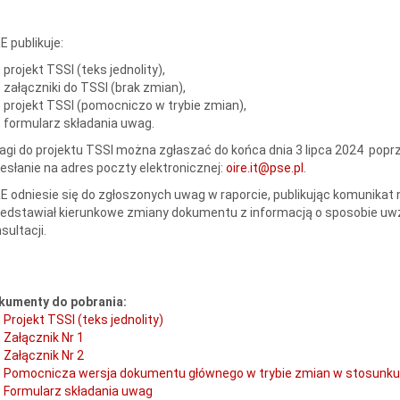
E publikuje:
projekt TSSI (teks jednolity),
załączniki do TSSI (brak zmian),
projekt TSSI (pomocniczo w trybie zmian),
formularz składania uwag.
gi do projektu TSSI można zgłaszać do końca dnia 3 lipca 2024 popr
esłanie na adres poczty elektronicznej:
oire.it@pse.pl
.
E odniesie się do zgłoszonych uwag w raporcie, publikując komunikat n
edstawiał kierunkowe zmiany dokumentu z informacją o sposobie u
sultacji.
kumenty do pobrania:
Projekt TSSI (teks jednolity)
Załącznik Nr 1
Załącznik Nr 2
Pomocnicza wersja dokumentu głównego w trybie zmian w stosunku d
Formularz składania uwag