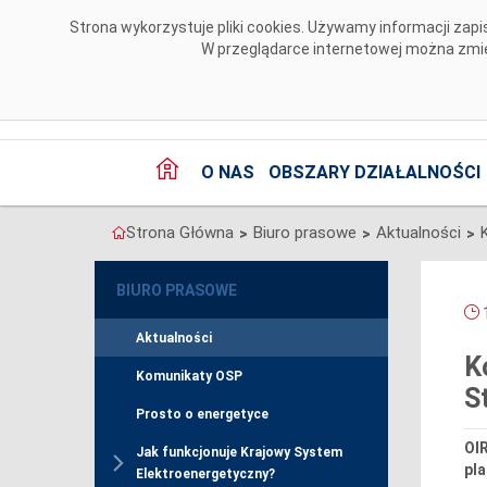
Przejdź do komentarzy
Strona wykorzystuje pliki cookies. Używamy informacji za
W przeglądarce internetowej można zmien
O NAS
OBSZARY DZIAŁALNOŚCI
Strona Główna
Biuro prasowe
Aktualności
>
>
>
BIURO PRASOWE
1
Aktualności
K
Komunikaty OSP
S
Prosto o energetyce
OI
Jak funkcjonuje Krajowy System
pl
Elektroenergetyczny?