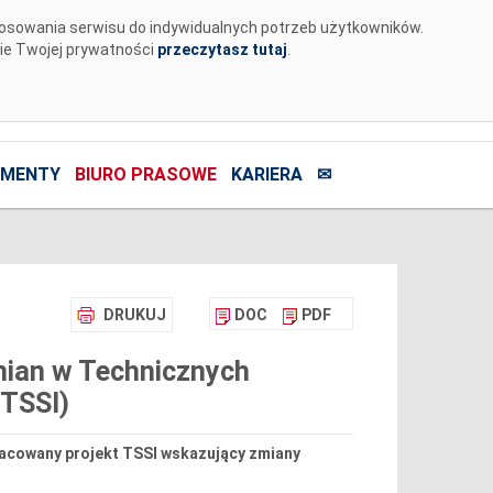
tosowania serwisu do indywidualnych potrzeb użytkowników.
nie Twojej prywatności
przeczytasz tutaj
.
MENTY
BIURO PRASOWE
KARIERA
✉
DRUKUJ
DOC
PDF
mian w Technicznych
TSSI)
racowany projekt TSSI wskazujący zmiany