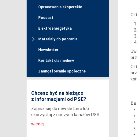
Opracowania eksperckie
OIR
Podcast
Elektroenergetyka
Materiały do pobrania
Newsletter
Uwa
prz
Kontakt dla mediów
OIR
Zaangażowanie społeczne
prz
kon
Chcesz być na bieżąco
z informacjami od PSE?
Do
Zapisz się do newslettera lub
skorzystaj z naszych kanałów RSS.
więcej...