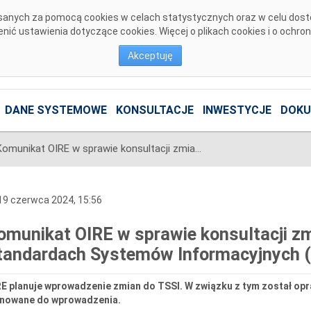
pisanych za pomocą cookies w celach statystycznych oraz w celu dos
ić ustawienia dotyczące cookies. Więcej o plikach cookies i o ochro
Akceptuję
DANE SYSTEMOWE
KONSULTACJE
INWESTYCJE
DOKU
Komunikat OIRE w sprawie konsultacji zmian w Technicznych Standardach Systemów Informacyjnych (TSSI)
9 czerwca 2024, 15:56
omunikat OIRE w sprawie konsultacji z
tandardach Systemów Informacyjnych (
RE planuje wprowadzenie zmian do TSSI. W związku z tym został op
anowane do wprowadzenia.